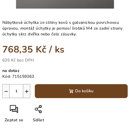
Nábytková úchytka ze slitiny kovů s galvanickou povrchovou
úpravou, montáž úchytky je pomosí šrobků M4 ze zadní strany
úchytky skrz dvířka nebo čelo zásuvky.
768,35 Kč
/ ks
635 Kč bez DPH
Měrná
na dotaz
cena:
Kód:
715159363
−
+
Do košíku
Zeptat se
Sdílet