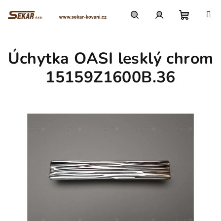
Přejít
na
obsah
Nákupn
Hledat
Přihlášení
Úchytka OASI lesklý chrom
košík
15159Z1600B.36