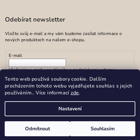
Odebírat newsletter
Vložte svůj e-mail a my vám budeme zasílat informace o
nových produktech na našem e-shopu.
E-mail
Vložením e-mailu souhlasíte s
podmínkami ochrany
osobních údajů
Tento web používá soubory cookie. Dalším
procházením tohoto webu vyjadřujete souhlas s jejich
používáním.. Více informací
zde
.
Přihlásit se
Nastavení
Copyright 2026
Sekar spol.s r.o.
. Všechna práva vyhrazena.
Upravit nastavení cookies
Odmítnout
Souhlasím
Vytvořil Shoptet