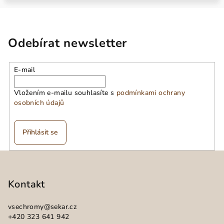
Odebírat newsletter
E-mail
Vložením e-mailu souhlasíte s
podmínkami ochrany
osobních údajů
Přihlásit se
Z
á
p
Kontakt
a
vsechromy
@
sekar.cz
t
+420 323 641 942