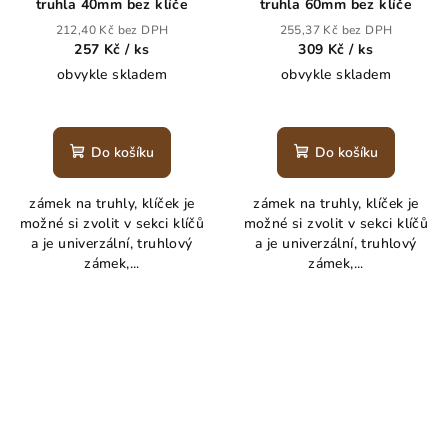
truhla 40mm bez klíče
truhla 60mm bez klíče
212,40 Kč bez DPH
255,37 Kč bez DPH
257 Kč
/ ks
309 Kč
/ ks
obvykle skladem
obvykle skladem
Do košíku
Do košíku
zámek na truhly, klíček je
zámek na truhly, klíček je
možné si zvolit v sekci klíčů
možné si zvolit v sekci klíčů
a je univerzální, truhlový
a je univerzální, truhlový
zámek,...
zámek,...