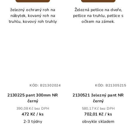
železný ochraný roh na
Železná petlice na dveře,
nábytek, kovaný roh na
petlice na truhlu, petlice s
truhlu, kovový roh truhly
očkem na zámek.
KÓD:
B21302024
KÓD:
B21305215
2130225 pant 300mm NR
2130521 železný pant NR
černý
černý
390,08 Kč bez DPH
580,17 Kč bez DPH
472 Kč
/ ks
702,01 Kč
/ ks
2-3 týdny
obvykle skladem