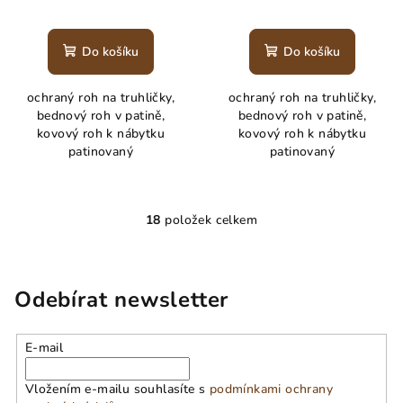
Do košíku
Do košíku
ochraný roh na truhličky,
ochraný roh na truhličky,
bednový roh v patině,
bednový roh v patině,
kovový roh k nábytku
kovový roh k nábytku
patinovaný
patinovaný
18
položek celkem
O
v
l
á
Odebírat newsletter
d
a
E-mail
c
í
Vložením e-mailu souhlasíte s
podmínkami ochrany
p