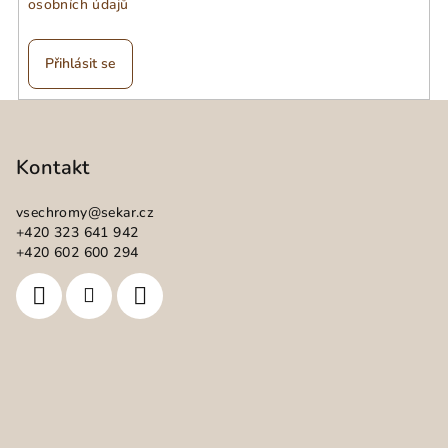
osobních údajů
r
v
k
Přihlásit se
y
v
Z
ý
á
p
p
Kontakt
i
a
s
vsechromy
@
sekar.cz
u
t
+420 323 641 942
í
+420 602 600 294