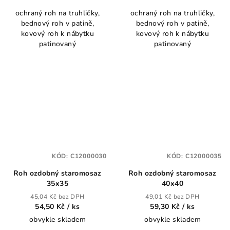
ochraný roh na truhličky,
ochraný roh na truhličky,
bednový roh v patině,
bednový roh v patině,
kovový roh k nábytku
kovový roh k nábytku
patinovaný
patinovaný
KÓD:
C12000030
KÓD:
C12000035
Roh ozdobný staromosaz
Roh ozdobný staromosaz
35x35
40x40
45,04 Kč bez DPH
49,01 Kč bez DPH
54,50 Kč
/ ks
59,30 Kč
/ ks
obvykle skladem
obvykle skladem