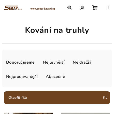
Přejít
na
obsah
Nákupn
Hledat
Přihlášení
Kování na truhly
košík
Ř
a
Doporučujeme
Nejlevnější
Nejdražší
z
e
Nejprodávanější
Abecedně
n
í
p
Otevřít filtr
r
V
o