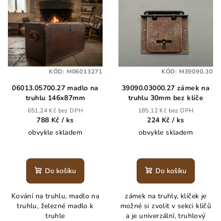
ý
d
p
u
i
k
s
t
p
ů
KÓD:
M06013271
KÓD:
M39090.30
r
06013.05700.27 madlo na
39090.03000.27 zámek na
o
truhlu 146x87mm
truhlu 30mm bez klíče
d
651,24 Kč bez DPH
185,12 Kč bez DPH
u
788 Kč
/ ks
224 Kč
/ ks
k
obvykle skladem
obvykle skladem
t
ů
Do košíku
Do košíku
Kování na truhlu, madlo na
zámek na truhly, klíček je
truhlu, železné madlo k
možné si zvolit v sekci klíčů
truhle
a je univerzální, truhlový