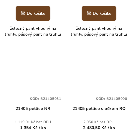
Do košíku
Do košíku
železný pant vhodný na
železný pant vhodný na
truhly, pásový pant na truhlu
truhly, pásový pant na truhlu
KÓD:
B21405031
KÓD:
B21405000
21405 petlice NR
21405 petlice s očkem RO
1 119,01 Kč bez DPH
2 050 Kč bez DPH
1 354 Kč
/ ks
2 480,50 Kč
/ ks