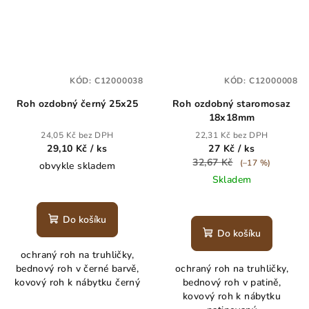
KÓD:
C12000038
KÓD:
C12000008
Roh ozdobný černý 25x25
Roh ozdobný staromosaz
18x18mm
24,05 Kč bez DPH
22,31 Kč bez DPH
29,10 Kč
/ ks
27 Kč
/ ks
32,67 Kč
(–17 %)
obvykle skladem
Skladem
Do košíku
Do košíku
ochraný roh na truhličky,
bednový roh v černé barvě,
ochraný roh na truhličky,
kovový roh k nábytku černý
bednový roh v patině,
kovový roh k nábytku