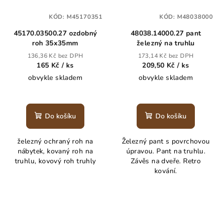
KÓD:
M45170351
KÓD:
M48038000
45170.03500.27 ozdobný
48038.14000.27 pant
roh 35x35mm
železný na truhlu
136,36 Kč bez DPH
173,14 Kč bez DPH
165 Kč
/ ks
209,50 Kč
/ ks
obvykle skladem
obvykle skladem
Do košíku
Do košíku
železný ochraný roh na
Železný pant s povrchovou
nábytek, kovaný roh na
úpravou. Pant na truhlu.
truhlu, kovový roh truhly
Závěs na dveře. Retro
kování.