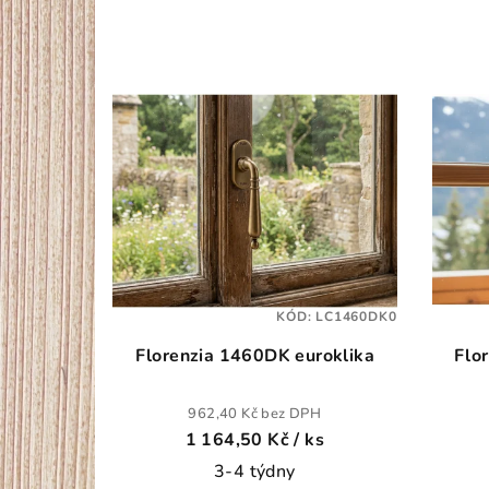
e
n
V
í
ý
p
p
r
i
o
s
d
p
u
KÓD:
LC1460DK0
r
k
Florenzia 1460DK euroklika
Flo
o
t
962,40 Kč bez DPH
d
ů
1 164,50 Kč
/ ks
u
3-4 týdny