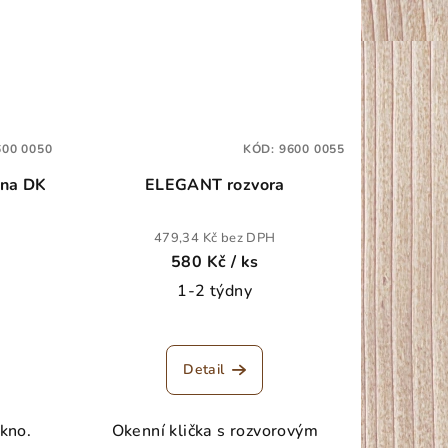
600 0050
KÓD:
9600 0055
ookna DK
ELEGANT rozvora
479,34 Kč bez DPH
580 Kč
/ ks
1-2 týdny
Detail
kno.
Okenní klička s rozvorovým