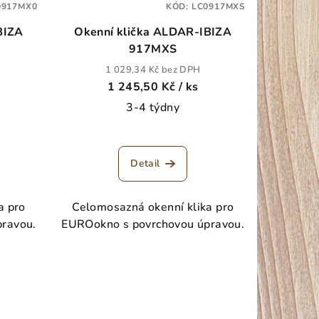
0917MX0
KÓD:
LC0917MXS
BIZA
Okenní klička ALDAR-IBIZA
917MXS
1 029,34 Kč bez DPH
1 245,50 Kč
/ ks
3-4 týdny
Detail
a pro
Celomosazná okenní klika pro
ravou.
EUROokno s povrchovou úpravou.