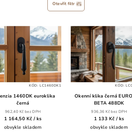
Otevřít filtr
KÓD:
LC1460DK1
KÓD:
LC
renzia 1460DK euroklika
Okenní klika černá EUR
černá
BETA 488DK
962,40 Kč bez DPH
936,36 Kč bez DPH
1 164,50 Kč
/ ks
1 133 Kč
/ ks
obvykle skladem
obvykle skladem