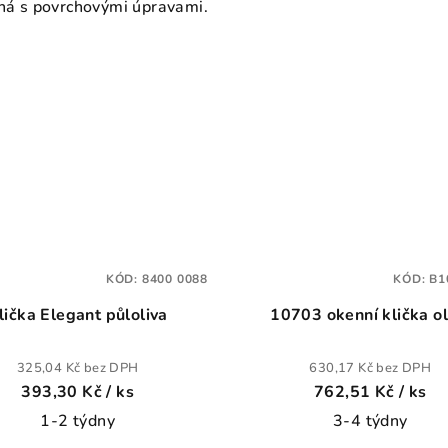
á s povrchovými úpravami.
KÓD:
8400 0088
KÓD:
B1
lička Elegant půloliva
10703 okenní klička o
325,04 Kč bez DPH
630,17 Kč bez DPH
393,30 Kč
/ ks
762,51 Kč
/ ks
1-2 týdny
3-4 týdny