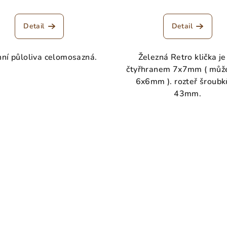
Detail
Detail
ní půloliva celomosazná.
Železná Retro klička je
čtyřhranem 7x7mm ( může
6x6mm ). rozteř šroubk
43mm.