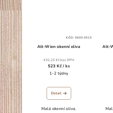
KÓD:
9600 0915
Alt-Wien okenní oliva
Alt-W
432,23 Kč bez DPH
523 Kč
/ ks
1-2 týdny
Detail
Malá okenní oliva.
Mal