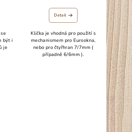
Detail
 se
Klička je vhodná pro použití s
 být i
mechanismem pro Eurookna,
ů je
nebo pro čtyřhran 7/7mm (
případně 6/6mm ).