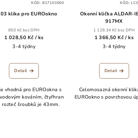
KÓD:
B17103000
KÓD:
LC
03 klika pro EUROokno
Okenní klička ALDAR-I
917MX
850 Kč bez DPH
1 129,34 Kč bez DPH
1 028,50 Kč
/ ks
1 366,50 Kč
/ ks
3-4 týdny
3-4 týdny
Detail
Detail
 je vhodná pro EUROokna s
Celomosazná okenní klik
vodovým kováním, čtyřhran
EUROokno s povrchovou úp
a rozteč šroubků je 43mm.