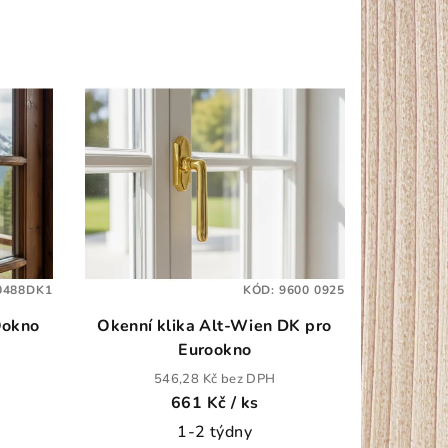
0488DK1
KÓD:
9600 0925
Ookno
Okenní klika Alt-Wien DK pro
Eurookno
546,28 Kč bez DPH
661 Kč
/ ks
1-2 týdny