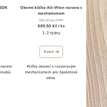
65DK
Okenní klička Alt-Wien rozvora s
mechanismem
550 Kč bez DPH
665,50 Kč
/ ks
1-2 týdny
Detail
řhranem
Klička okenní s rozvorovým
šroubů
mechanismem pro špaletová
okna.