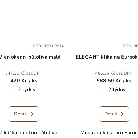
KÓD:
9600 0914
KÓD:
9
ien okenní půloliva malá
ELEGANT klika na Eur
347,11 Kč bez DPH
486,36 Kč bez DPH
420 Kč
/ ks
588,50 Kč
/ ks
1-2 týdny
1-2 týdny
Detail
Detail
á klička na okno půloliva
Mosazná klika pro Euroo