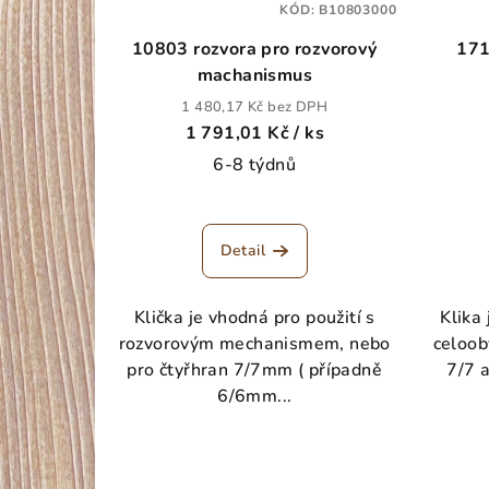
KÓD:
B10803000
10803 rozvora pro rozvorový
171
machanismus
1 480,17 Kč bez DPH
1 791,01 Kč
/ ks
6-8 týdnů
Detail
Klička je vhodná pro použití s
Klika
rozvorovým mechanismem, nebo
celoob
pro čtyřhran 7/7mm ( případně
7/7 
6/6mm...