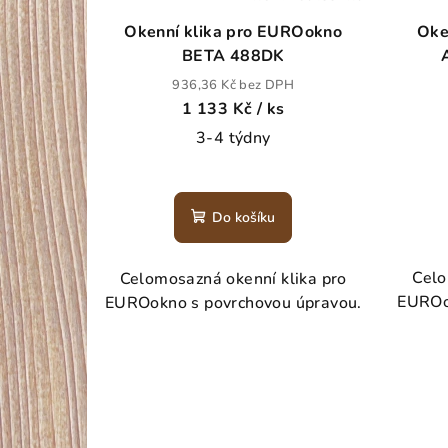
Okenní klika pro EUROokno
Oke
BETA 488DK
936,36 Kč bez DPH
1 133 Kč
/ ks
3-4 týdny
Do košíku
Celo
Celomosazná okenní klika pro
EUROo
EUROokno s povrchovou úpravou.