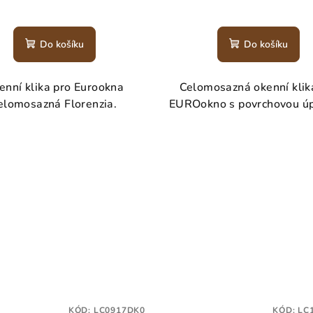
Do košíku
Do košíku
enní klika pro Eurookna
Celomosazná okenní klik
elomosazná Florenzia.
EUROokno s povrchovou úp
KÓD:
LC0917DK0
KÓD:
LC