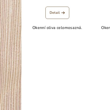
Detail
Okenní oliva celomosazná.
Oken