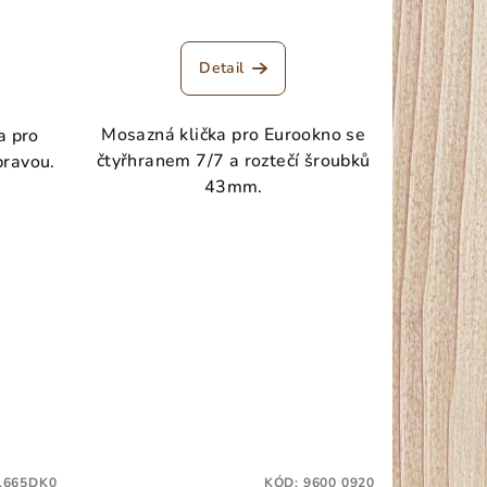
Detail
Mosazná klička pro Eurookno se
a pro
čtyřhranem 7/7 a roztečí šroubků
ravou.
43mm.
1665DK0
KÓD:
9600 0920