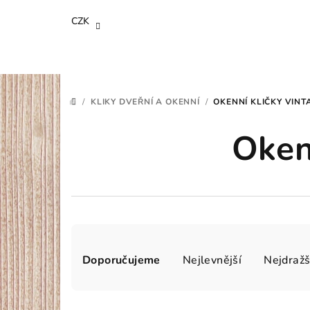
Přejít
CZK
na
obsah
/
KLIKY DVEŘNÍ A OKENNÍ
/
OKENNÍ KLIČKY VINT
DOMŮ
Oken
Ř
Doporučujeme
Nejlevnější
Nejdražš
a
z