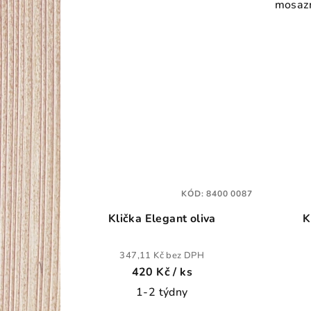
mosazn
KÓD:
8400 0087
Klička Elegant oliva
K
347,11 Kč bez DPH
420 Kč
/ ks
1-2 týdny