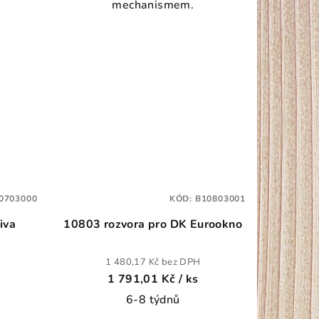
mechanismem.
0703000
KÓD:
B10803001
liva
10803 rozvora pro DK Eurookno
1 480,17 Kč bez DPH
1 791,01 Kč
/ ks
6-8 týdnů