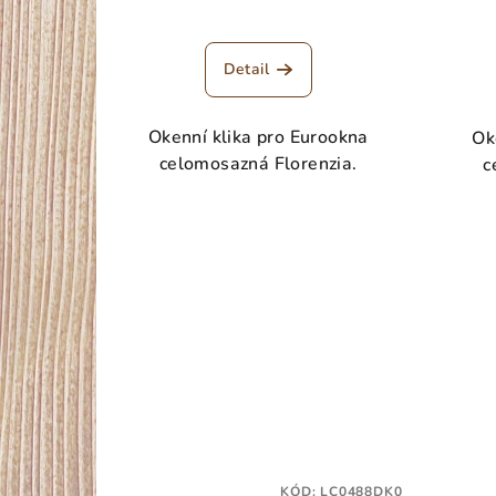
k
t
Detail
ů
Okenní klika pro Eurookna
Ok
celomosazná Florenzia.
c
KÓD:
LC0488DK0