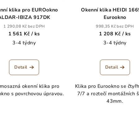
nní klika pro EUROokno
Okenní klika HEIDI 16
ALDAR-IBIZA 917DK
Eurookno
1 290,08 Kč bez DPH
998,35 Kč bez DPH
1 561 Kč
/ ks
1 208 Kč
/ ks
3-4 týdny
3-4 týdny
Detail
Detail
mosazná okenní klika pro
Klika pro Eurookno se čty
kno s povrchovou úpravou.
7/7 a roztečí montážních 
43mm.