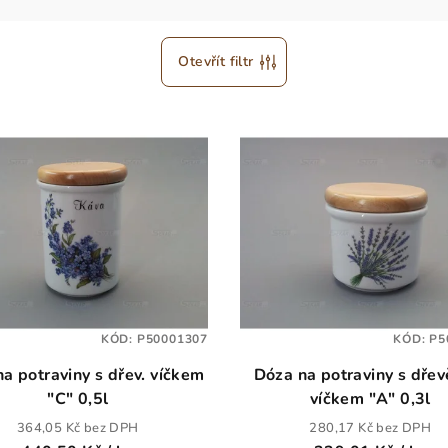
Otevřít filtr
KÓD:
P50001307
KÓD:
P5
a potraviny s dřev. víčkem
Dóza na potraviny s dře
"C" 0,5l
víčkem "A" 0,3l
364,05 Kč bez DPH
280,17 Kč bez DPH