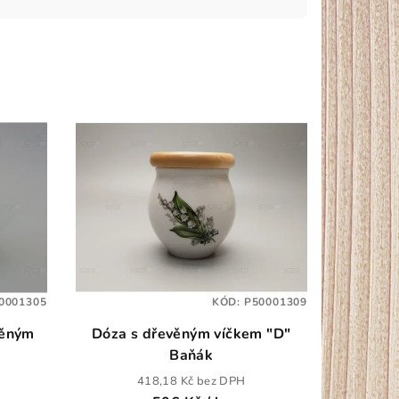
0001305
KÓD:
P50001309
věným
Dóza s dřevěným víčkem "D"
Baňák
418,18 Kč bez DPH