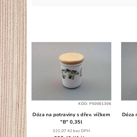
z
e
n
V
í
ý
p
p
r
i
o
s
d
p
u
KÓD:
P50001306
r
k
Dóza na potraviny s dřev. víčkem
Dóza n
o
t
"B" 0,35l
321,07 Kč bez DPH
d
ů