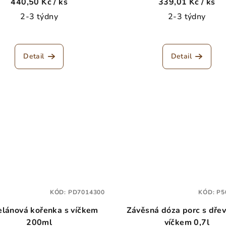
440,50 Kč
/ ks
339,01 Kč
/ ks
2-3 týdny
2-3 týdny
Detail
Detail
KÓD:
PD7014300
KÓD:
P5
elánová kořenka s víčkem
Závěsná dóza porc s dře
200ml
víčkem 0,7l