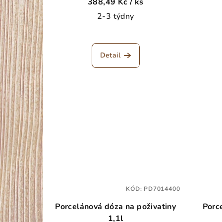
388,49 Kč
/ ks
u
2-3 týdny
k
t
Detail
ů
KÓD:
PD7014400
Porcelánová dóza na poživatiny
Porc
1,1l