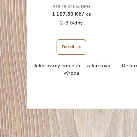
915,29 Kč bez DPH
1 107,50 Kč
/ ks
2-3 týdny
Detail
Dekorovaný porcelán - zakázková
Dekoro
výroba