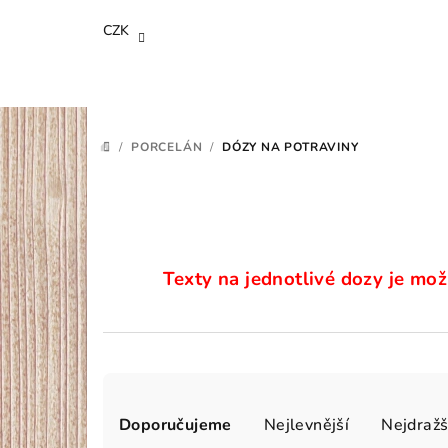
Přejít
CZK
na
obsah
/
PORCELÁN
/
DÓZY NA POTRAVINY
DOMŮ
Texty na jednotlivé dozy je mož
Ř
Doporučujeme
Nejlevnější
Nejdražš
a