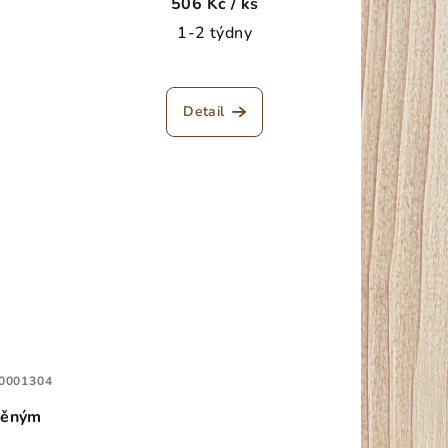
506 Kč
/ ks
1-2 týdny
Detail
0001304
věným