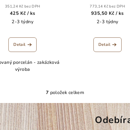
351,24 Kč bez DPH
773,14 Kč bez DPH
425 Kč
/ ks
935,50 Kč
/ ks
2-3 týdny
2-3 týdny
Detail
Detail
vaný porcelán - zakázková
výroba
7
položek celkem
O
v
l
Odebír
á
d