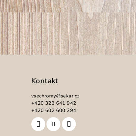
Z
á
Kontakt
p
a
vsechromy
@
sekar.cz
t
+420 323 641 942
+420 602 600 294
í