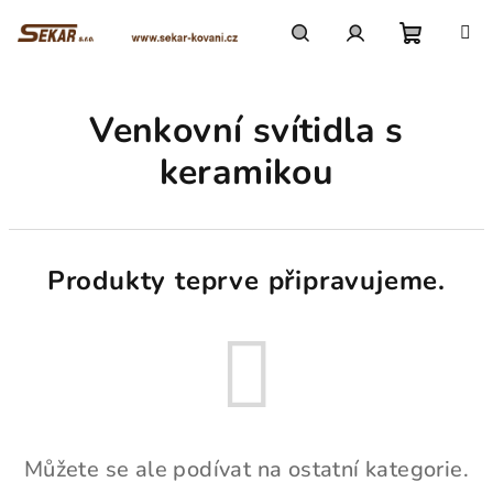
Přejít
na
obsah
Nákupn
Hledat
Přihlášení
Venkovní svítidla s
košík
keramikou
Produkty teprve připravujeme.
Můžete se ale podívat na ostatní kategorie.