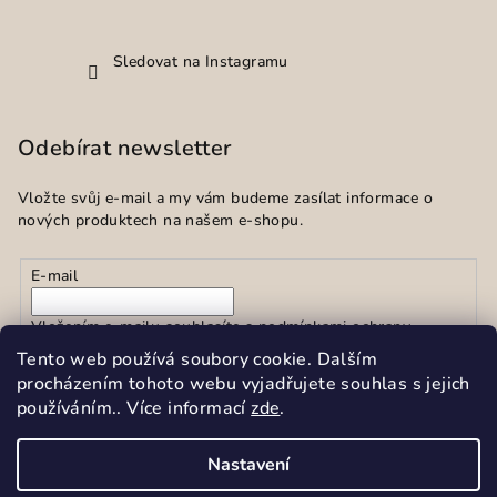
Sledovat na Instagramu
Odebírat newsletter
Vložte svůj e-mail a my vám budeme zasílat informace o
nových produktech na našem e-shopu.
E-mail
Vložením e-mailu souhlasíte s
podmínkami ochrany
osobních údajů
Tento web používá soubory cookie. Dalším
procházením tohoto webu vyjadřujete souhlas s jejich
používáním.. Více informací
zde
.
Přihlásit se
Nastavení