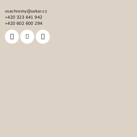
a
vsechromy
@
sekar.cz
t
+420 323 641 942
í
+420 602 600 294