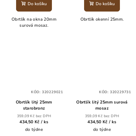
Do košíku
Do košíku
Obrtlík na okna 20mm
Obrtlík okenní 25mm.
surová mosaz.
KÓD:
320229021
KÓD:
320229731
Obrtlík litý 25mm
Obrtlík litý 25mm surová
starobronz
mosaz
359,09 Kč bez DPH
359,09 Kč bez DPH
434,50 Kč
/ ks
434,50 Kč
/ ks
do týdne
do týdne