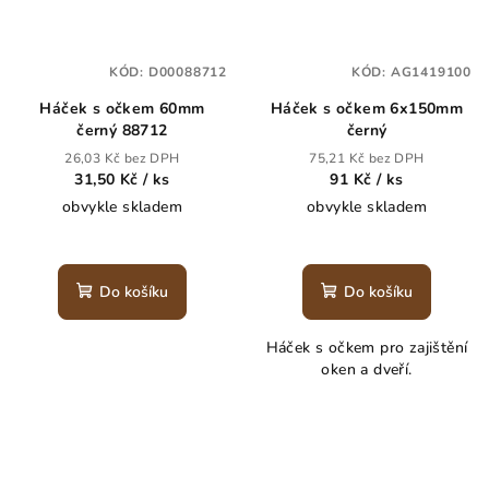
KÓD:
D00088712
KÓD:
AG1419100
Háček s očkem 60mm
Háček s očkem 6x150mm
černý 88712
černý
26,03 Kč bez DPH
75,21 Kč bez DPH
31,50 Kč
/ ks
91 Kč
/ ks
obvykle skladem
obvykle skladem
Do košíku
Do košíku
Háček s očkem pro zajištění
oken a dveří.