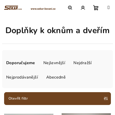
Přejít
na
obsah
Nákupn
Hledat
Přihlášení
Doplňky k oknům a dveřím
košík
Ř
a
Doporučujeme
Nejlevnější
Nejdražší
z
e
Nejprodávanější
Abecedně
n
í
p
Otevřít filtr
r
V
o