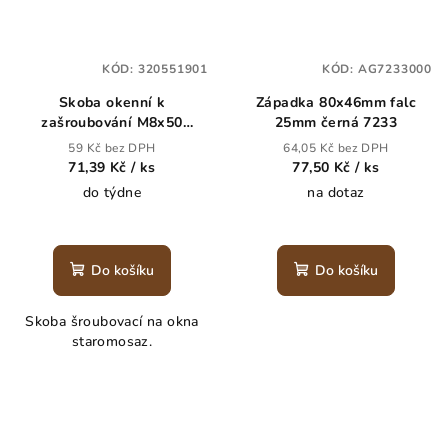
KÓD:
320551901
KÓD:
AG7233000
Skoba okenní k
Západka 80x46mm falc
zašroubování M8x50
25mm černá 7233
staromosaz
59 Kč bez DPH
64,05 Kč bez DPH
71,39 Kč
/ ks
77,50 Kč
/ ks
do týdne
na dotaz
Do košíku
Do košíku
Skoba šroubovací na okna
staromosaz.