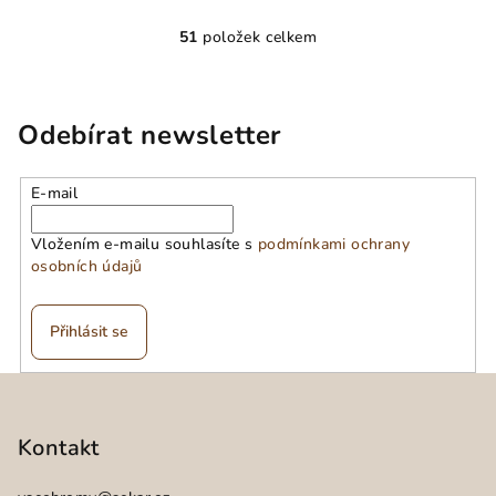
51
položek celkem
O
v
l
á
Odebírat newsletter
d
a
E-mail
c
í
Vložením e-mailu souhlasíte s
podmínkami ochrany
p
osobních údajů
r
v
k
Přihlásit se
y
v
Z
ý
á
p
p
Kontakt
i
a
s