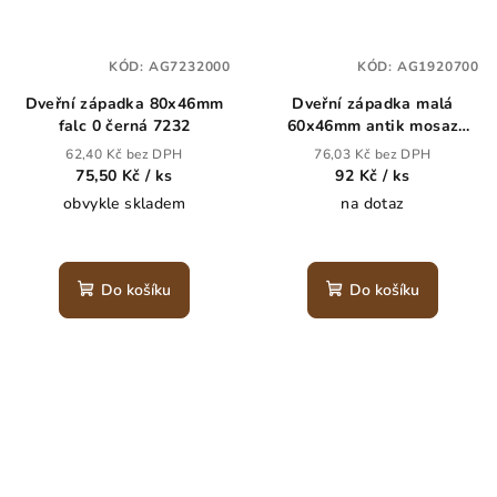
KÓD:
AG7232000
KÓD:
AG1920700
Dveřní západka 80x46mm
Dveřní západka malá
falc 0 černá 7232
60x46mm antik mosaz
19207
62,40 Kč bez DPH
76,03 Kč bez DPH
75,50 Kč
/ ks
92 Kč
/ ks
obvykle skladem
na dotaz
Do košíku
Do košíku