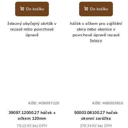
Do košíku
Do košíku
železný obyčejný obrtlík v
háček s očkem pro zajištění
rezavé retro povrchové
okna nebo okenice v
úpravě
povrchové úpravě rezavé
železo
KÓD:
M39097120
KÓD:
M50003810
39097.12000.27 háček s
50003.08100.27 haček
očkem 120mm
okenní zarážka
78,10 Kč bez DPH
279,34 Kč bez DPH