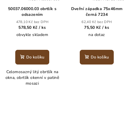
50037.06000.03 obrtlík s
Dveřní západka 75x46mm
odsazením
černá 7234
478,10 Kč bez DPH
62,40 Kč bez DPH
578,50 Kč
/ ks
75,50 Kč
/ ks
obvykle skladem
na dotaz
Do košíku
Do košíku
Celomosazný litý obrtlík na
okna, obrtlík okenní v patině
mosazi