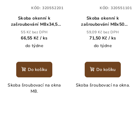
KÓD:
320552201
KÓD:
320551101
Skoba okenní k
Skoba okenní k
zašroubování M8x34,5
zašroubování M8x50
staromosaz
staroměď
55 Kč bez DPH
59,09 Kč bez DPH
66,55 Kč
/ ks
71,50 Kč
/ ks
do týdne
do týdne
Do košíku
Do košíku
Skoba šroubovací na okna
Skoba šroubovací na okna.
M8.