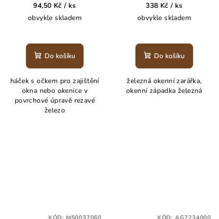
94,50 Kč
/ ks
338 Kč
/ ks
obvykle skladem
obvykle skladem
Do košíku
Do košíku
háček s očkem pro zajištění
železná okenní zarářka,
okna nebo okenice v
okenní západka železná
povrchové úpravě rezavé
železo
KÓD:
M50037060
KÓD:
AG7234000