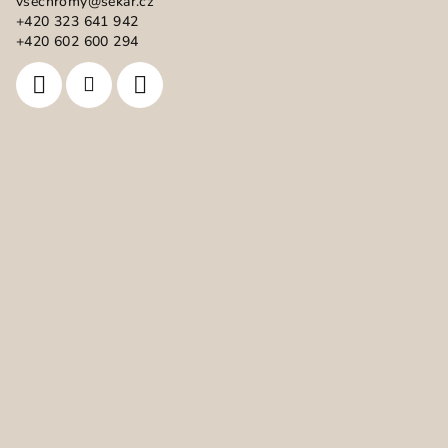
vsechromy
@
sekar.cz
u
t
+420 323 641 942
í
+420 602 600 294