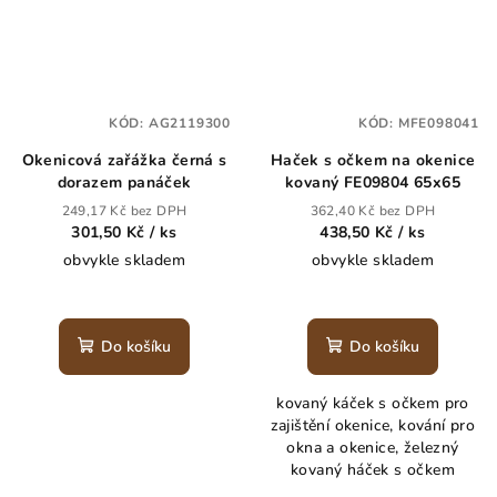
KÓD:
AG2119300
KÓD:
MFE098041
Okenicová zařážka černá s
Haček s očkem na okenice
dorazem panáček
kovaný FE09804 65x65
249,17 Kč bez DPH
362,40 Kč bez DPH
301,50 Kč
/ ks
438,50 Kč
/ ks
obvykle skladem
obvykle skladem
Do košíku
Do košíku
kovaný káček s očkem pro
zajištění okenice, kování pro
okna a okenice, železný
kovaný háček s očkem