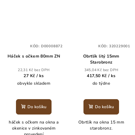
KÓD:
D00008872
KÓD:
320229001
Háček s očkem 80mm ZN
Obrtlík litý 15mm
Starobronz
22,31 Kč bez DPH
345,04 Kč bez DPH
27 Kč
/ ks
417,50 Kč
/ ks
obvykle skladem
do týdne
Do košíku
Do košíku
háček s očkem na okna a
Obrtlík na okna 15 mm
okenice v zinkovaném
starobronz.
provedení