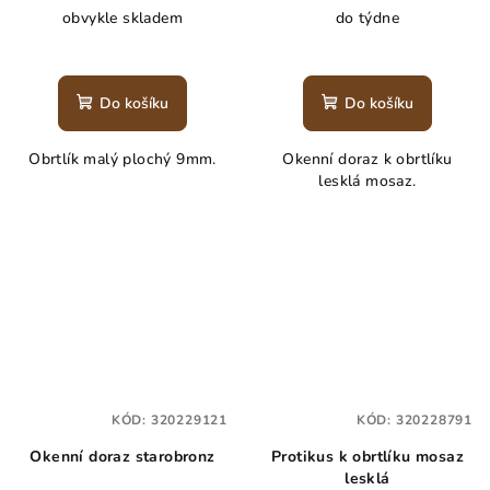
obvykle skladem
do týdne
Do košíku
Do košíku
Obrtlík malý plochý 9mm.
Okenní doraz k obrtlíku
lesklá mosaz.
KÓD:
320229121
KÓD:
320228791
Okenní doraz starobronz
Protikus k obrtlíku mosaz
lesklá