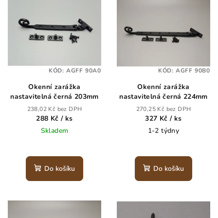
ý
d
p
u
i
k
s
t
p
ů
KÓD:
AGFF 90A0
KÓD:
AGFF 90B0
r
Okenní zarážka
Okenní zarážka
o
nastavitelná černá 203mm
nastavitelná černá 224mm
d
238,02 Kč bez DPH
270,25 Kč bez DPH
u
288 Kč
/ ks
327 Kč
/ ks
k
Skladem
1-2 týdny
t
ů
Do košíku
Do košíku