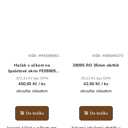
KÓD:
MFE098051
KÓD:
M39095273
Haček s očkem na
39095 RO 35mm obrtlík
špaletové okno FE09805
120x65
372,31 Kč bez DPH
35,12 Kč bez DPH
450,50 Kč
/ ks
42,50 Kč
/ ks
obvykle skladem
obvykle skladem
Do košíku
Do košíku
kovaný káček s očkem pro
železný obyčejný obrtlík v