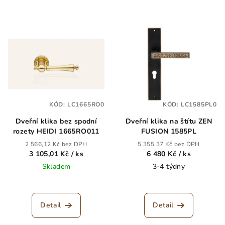
KÓD:
LC1665RO0
KÓD:
LC1585PL0
Dveřní klika bez spodní
Dveřní klika na štítu ZEN
rozety HEIDI 1665RO011
FUSION 1585PL
2 566,12 Kč bez DPH
5 355,37 Kč bez DPH
3 105,01 Kč
/ ks
6 480 Kč
/ ks
Skladem
3-4 týdny
Detail
Detail