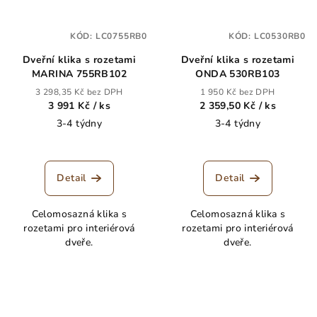
KÓD:
LC0755RB0
KÓD:
LC0530RB0
Dveřní klika s rozetami
Dveřní klika s rozetami
MARINA 755RB102
ONDA 530RB103
3 298,35 Kč bez DPH
1 950 Kč bez DPH
3 991 Kč
/ ks
2 359,50 Kč
/ ks
3-4 týdny
3-4 týdny
Detail
Detail
Celomosazná klika s
Celomosazná klika s
rozetami pro interiérová
rozetami pro interiérová
dveře.
dveře.