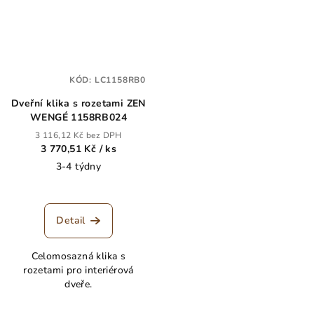
KÓD:
LC1158RB0
Dveřní klika s rozetami ZEN
WENGÉ 1158RB024
3 116,12 Kč bez DPH
3 770,51 Kč
/ ks
3-4 týdny
Detail
Celomosazná klika s
rozetami pro interiérová
dveře.