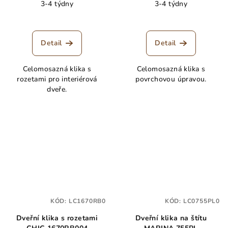
3-4 týdny
3-4 týdny
Detail
Detail
Celomosazná klika s
Celomosazná klika s
rozetami pro interiérová
povrchovou úpravou.
dveře.
KÓD:
LC1670RB0
KÓD:
LC0755PL0
Dveřní klika s rozetami
Dveřní klika na štítu