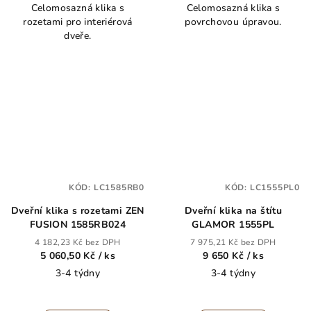
Celomosazná klika s
Celomosazná klika s
rozetami pro interiérová
povrchovou úpravou.
dveře.
KÓD:
LC1585RB0
KÓD:
LC1555PL0
Dveřní klika s rozetami ZEN
Dveřní klika na štítu
FUSION 1585RB024
GLAMOR 1555PL
4 182,23 Kč bez DPH
7 975,21 Kč bez DPH
5 060,50 Kč
/ ks
9 650 Kč
/ ks
3-4 týdny
3-4 týdny