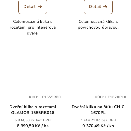
Detail
Detail
Celomosazná klika s
Celomosazná klika s
rozetami pro interiérová
povrchovou úpravou.
dveře.
KÓD:
LC1555RB0
KÓD:
LC1670PL0
Dveřní klika s rozetami
Dveřní klika na štítu CHIC
GLAMOR 1555RB016
1670PL
6 934,30 Kč bez DPH
7 744,21 Kč bez DPH
8 390,50 Kč
/ ks
9 370,49 Kč
/ ks