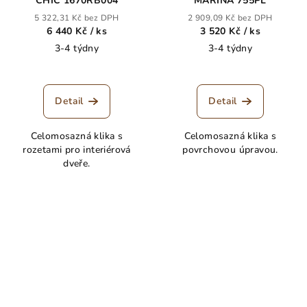
CHIC 1670RB004
MARINA 755PL
5 322,31 Kč bez DPH
2 909,09 Kč bez DPH
6 440 Kč
/ ks
3 520 Kč
/ ks
3-4 týdny
3-4 týdny
Detail
Detail
Celomosazná klika s
Celomosazná klika s
rozetami pro interiérová
povrchovou úpravou.
dveře.