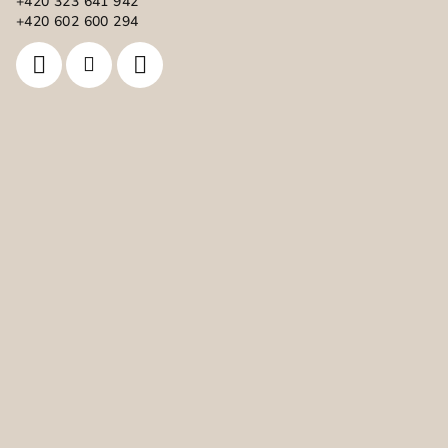
+420 323 641 942
u
í
+420 602 600 294