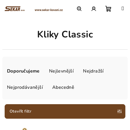
Přejít
na
obsah
Nákupn
Hledat
Přihlášení
Kliky Classic
košík
Ř
a
Doporučujeme
Nejlevnější
Nejdražší
z
e
Nejprodávanější
Abecedně
n
í
p
Otevřít filtr
r
V
o