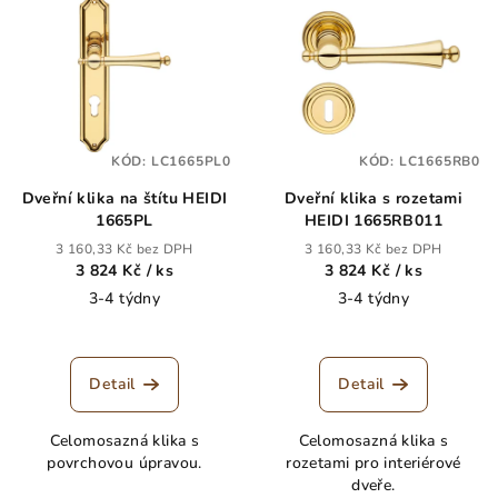
ý
d
p
u
i
k
s
t
p
ů
KÓD:
LC1665PL0
KÓD:
LC1665RB0
r
Dveřní klika na štítu HEIDI
Dveřní klika s rozetami
o
1665PL
HEIDI 1665RB011
d
3 160,33 Kč bez DPH
3 160,33 Kč bez DPH
u
3 824 Kč
/ ks
3 824 Kč
/ ks
k
3-4 týdny
3-4 týdny
t
ů
Detail
Detail
Celomosazná klika s
Celomosazná klika s
povrchovou úpravou.
rozetami pro interiérové
dveře.