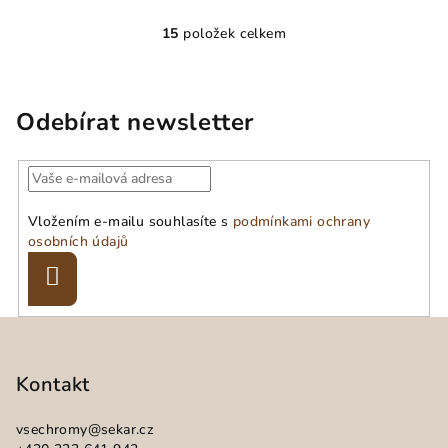
15
položek celkem
O
v
l
á
Odebírat newsletter
d
a
c
í
Vložením e-mailu souhlasíte s
podmínkami ochrany
p
osobních údajů
r
v
Přihlásit
se
k
y
Z
v
á
ý
p
Kontakt
p
a
i
vsechromy
@
sekar.cz
s
t