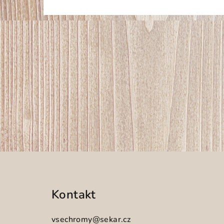
Z
á
Kontakt
p
a
vsechromy
@
sekar.cz