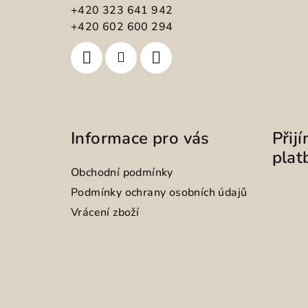
t
+420 323 641 942
+420 602 600 294
í
Informace pro vás
Přij
plat
Obchodní podmínky
Podmínky ochrany osobních údajů
Vrácení zboží