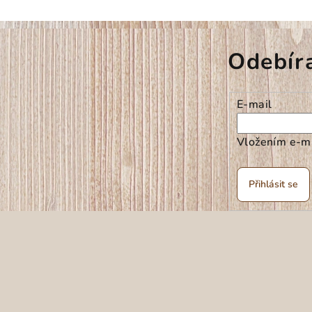
Odebír
E-mail
Vložením e-ma
Přihlásit se