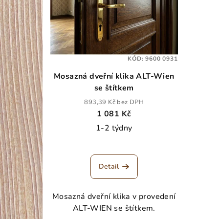
KÓD:
9600 0931
Mosazná dveřní klika ALT-Wien
se štítkem
893,39 Kč bez DPH
1 081 Kč
1-2 týdny
Detail
Mosazná dveřní klika v provedení
ALT-WIEN se štítkem.