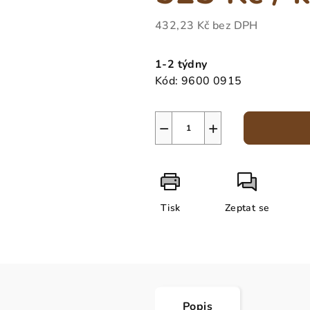
432,23 Kč
bez DPH
Měrná
cena:
1-2 týdny
Kód:
9600 0915
−
+
Tisk
Zeptat se
Popis