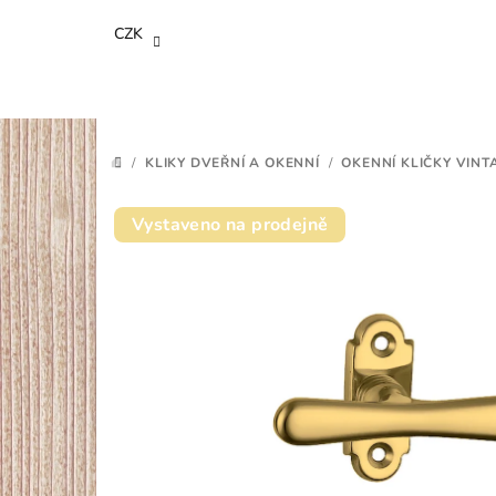
Přejít
CZK
na
obsah
/
KLIKY DVEŘNÍ A OKENNÍ
/
OKENNÍ KLIČKY VINT
DOMŮ
Vystaveno na prodejně