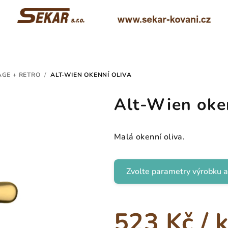
AGE + RETRO
/
ALT-WIEN OKENNÍ OLIVA
Alt-Wien oken
Malá okenní oliva.
Zvolte parametry výrobku a
523 Kč
/ 