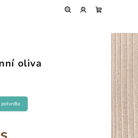
Hledat
Přihlášení
Nákupní
košík
ní oliva
 potvrďte
ks