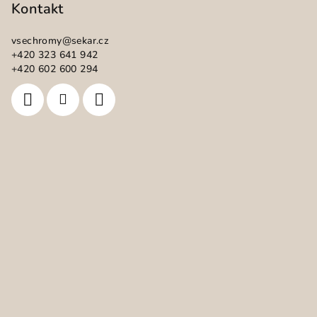
p
Kontakt
a
vsechromy
@
sekar.cz
t
+420 323 641 942
í
+420 602 600 294