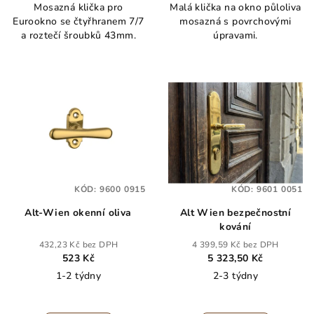
Mosazná klička pro
Malá klička na okno půloliva
Eurookno se čtyřhranem 7/7
mosazná s povrchovými
a roztečí šroubků 43mm.
úpravami.
KÓD:
9600 0915
KÓD:
9601 0051
Alt-Wien okenní oliva
Alt Wien bezpečnostní
kování
432,23 Kč bez DPH
4 399,59 Kč bez DPH
523 Kč
5 323,50 Kč
1-2 týdny
2-3 týdny