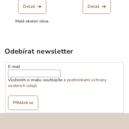
Detail
Detail
Malá okenní oliva.
Odebírat newsletter
E-mail
Vložením e-mailu souhlasíte s
podmínkami ochrany
osobních údajů
Přihlásit se
Z
á