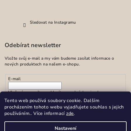
Sledovat na Instagramu
Odebírat newsletter
Vložte svůj e-mail a my vám budeme zasílat informace o
nových produktech na našem e-shopu.
E-mail
Vložením e-mailu souhlasíte s
podmínkami ochrany
osobních údajů
Tento web používá soubory cookie. Dalším
procházením tohoto webu vyjadřujete souhlas s jejich
používáním.. Více informací
zde
.
Přihlásit se
Nastavení