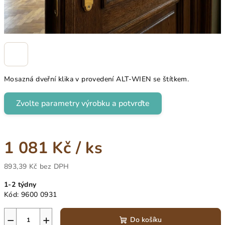
Mosazná dveřní klika v provedení ALT-WIEN se štítkem.
Zvolte parametry výrobku a potvrďte
1 081 Kč
/ ks
893,39 Kč
bez DPH
Měrná
1-2 týdny
cena:
Kód:
9600 0931
−
+
Do košíku