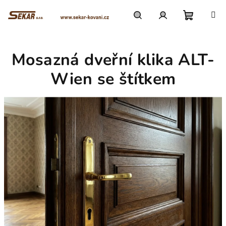
Přejít
na
obsah
Nákupn
Hledat
Přihlášení
Mosazná dveřní klika ALT-
košík
Wien se štítkem