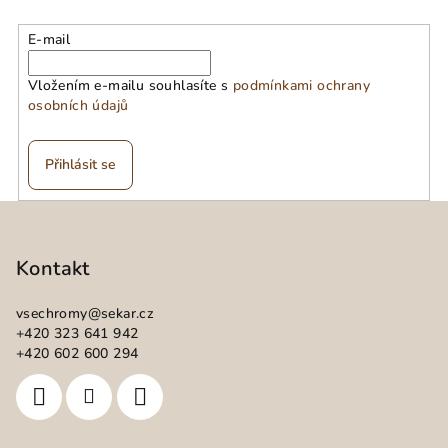
E-mail
Vložením e-mailu souhlasíte s
podmínkami ochrany
osobních údajů
Přihlásit se
Z
á
p
Kontakt
a
vsechromy
@
sekar.cz
t
+420 323 641 942
í
+420 602 600 294