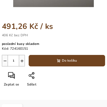
491,26 Kč
/ ks
406 Kč bez DPH
Měrná
poslední kusy skladem
cena:
Kód:
724160151
−
+
Do košíku
Zeptat se
Sdílet