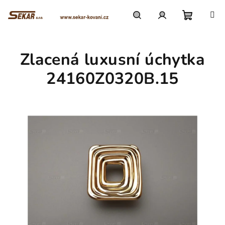
Přejít
na
obsah
Nákupn
Hledat
Přihlášení
Zlacená luxusní úchytka
košík
24160Z0320B.15