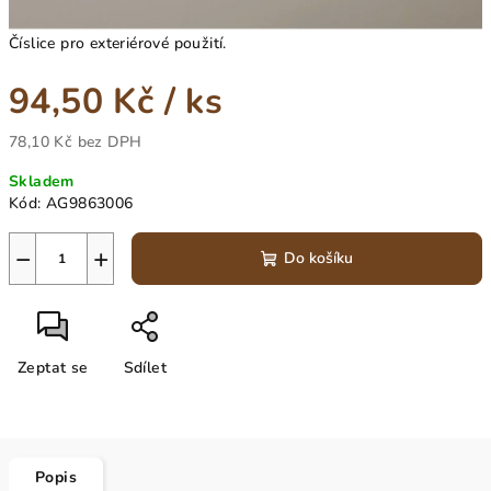
Číslice pro exteriérové použití.
94,50 Kč
/ ks
78,10 Kč bez DPH
Měrná
Skladem
cena:
Kód:
AG9863006
−
+
Do košíku
Zeptat se
Sdílet
Popis