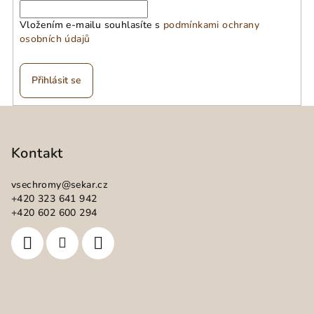
Vložením e-mailu souhlasíte s
podmínkami ochrany
osobních údajů
Přihlásit se
Z
á
p
Kontakt
a
vsechromy
@
sekar.cz
t
+420 323 641 942
í
+420 602 600 294