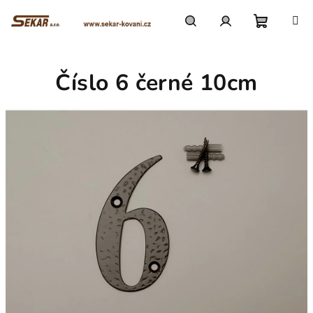
Přejít
na
obsah
Nákupn
Hledat
Přihlášení
Číslo 6 černé 10cm
košík