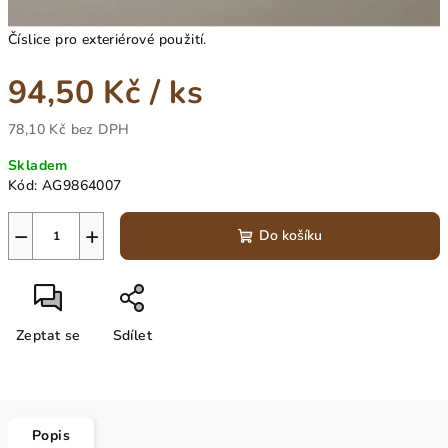
Číslice pro exteriérové použití.
94,50 Kč
/ ks
78,10 Kč bez DPH
Měrná
Skladem
cena:
Kód:
AG9864007
−
+
Do košíku
Zeptat se
Sdílet
Popis