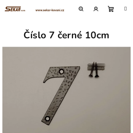
Přejít
na
obsah
Nákupn
Hledat
Přihlášení
Číslo 7 černé 10cm
košík