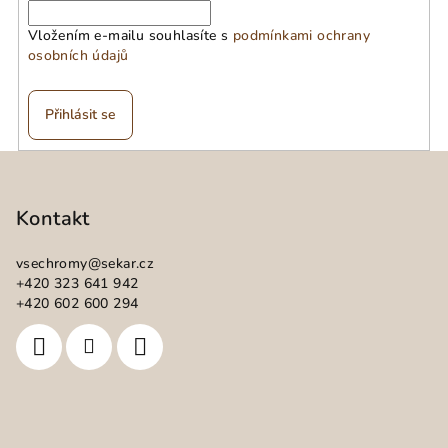
Vložením e-mailu souhlasíte s
podmínkami ochrany
osobních údajů
Přihlásit se
Z
á
p
Kontakt
a
vsechromy
@
sekar.cz
t
+420 323 641 942
í
+420 602 600 294