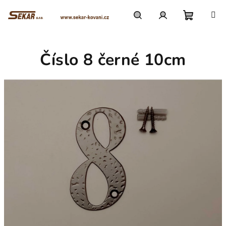
Přejít
na
obsah
Nákupn
Hledat
Přihlášení
Číslo 8 černé 10cm
košík