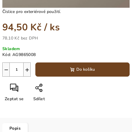
Číslice pro exteriérové použití.
94,50 Kč
/ ks
78,10 Kč bez DPH
Měrná
Skladem
cena:
Kód:
AG9865008
−
+
Do košíku
Zeptat se
Sdílet
Popis