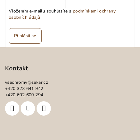
Vložením e-mailu souhlasíte s
podmínkami ochrany
osobních údajů
Přihlásit se
Z
á
p
Kontakt
a
vsechromy
@
sekar.cz
t
+420 323 641 942
í
+420 602 600 294