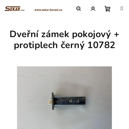
Přejít
na
obsah
Nákupn
Hledat
Přihlášení
Dveřní zámek pokojový +
košík
protiplech černý 10782