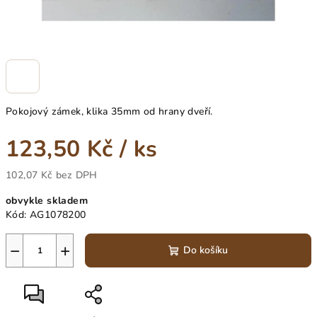
Pokojový zámek, klika 35mm od hrany dveří.
123,50 Kč
/ ks
102,07 Kč bez DPH
Měrná
obvykle skladem
cena:
Kód:
AG1078200
−
+
Do košíku