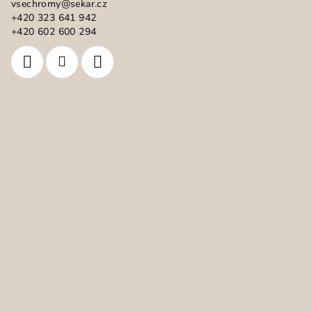
vsechromy
@
sekar.cz
t
+420 323 641 942
í
+420 602 600 294