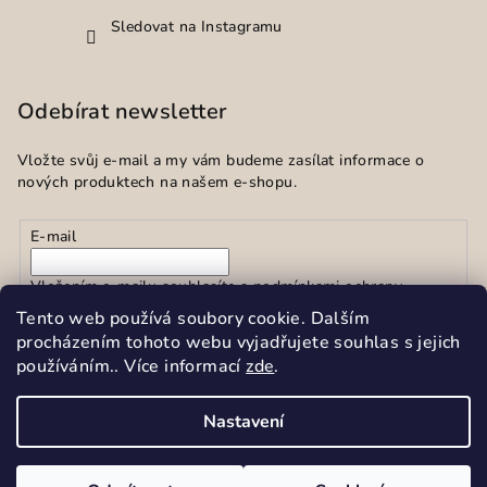
Sledovat na Instagramu
Odebírat newsletter
Vložte svůj e-mail a my vám budeme zasílat informace o
nových produktech na našem e-shopu.
E-mail
Vložením e-mailu souhlasíte s
podmínkami ochrany
osobních údajů
Tento web používá soubory cookie. Dalším
procházením tohoto webu vyjadřujete souhlas s jejich
používáním.. Více informací
zde
.
Přihlásit se
Nastavení
Copyright 2026
Sekar spol.s r.o.
. Všechna práva vyhrazena.
Upravit nastavení cookies