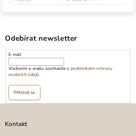
Odebírat newsletter
E-mail
Vložením e-mailu souhlasíte s
podmínkami ochrany
osobních údajů
Přihlásit se
Z
á
p
Kontakt
a