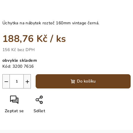
Úchytka na nábytek rozteč 160mm vintage černá.
188,76 Kč
/ ks
156 Kč bez DPH
Měrná
obvykle skladem
cena:
Kód:
3200 7616
−
+
Do košíku
Zeptat se
Sdílet