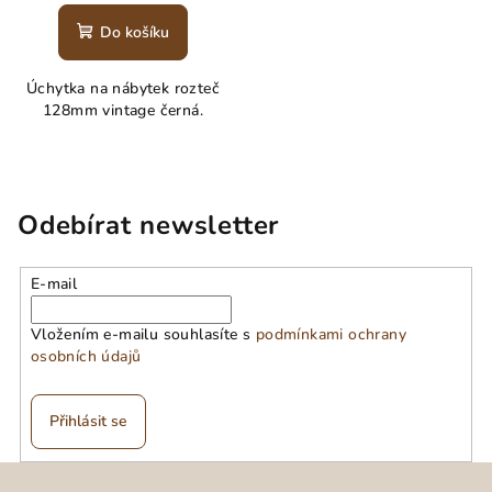
Do košíku
Úchytka na nábytek rozteč
128mm vintage černá.
Odebírat newsletter
E-mail
Vložením e-mailu souhlasíte s
podmínkami ochrany
osobních údajů
Přihlásit se
Z