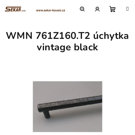
Přejít
na
obsah
Nákupn
Hledat
Přihlášení
WMN 761Z160.T2 úchytka
košík
vintage black