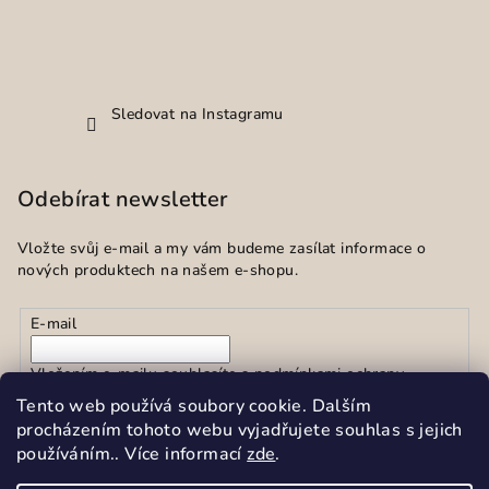
Sledovat na Instagramu
Odebírat newsletter
Vložte svůj e-mail a my vám budeme zasílat informace o
nových produktech na našem e-shopu.
E-mail
Vložením e-mailu souhlasíte s
podmínkami ochrany
osobních údajů
Tento web používá soubory cookie. Dalším
procházením tohoto webu vyjadřujete souhlas s jejich
používáním.. Více informací
zde
.
Přihlásit se