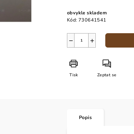
Měrná
cena:
obvykle skladem
Kód:
730641541
−
+
Tisk
Zeptat se
Popis