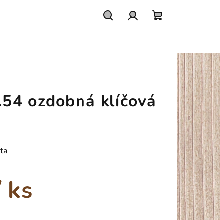
Hledat
Přihlášení
Nákupní
košík
54 ozdobná klíčová
eta
/ ks