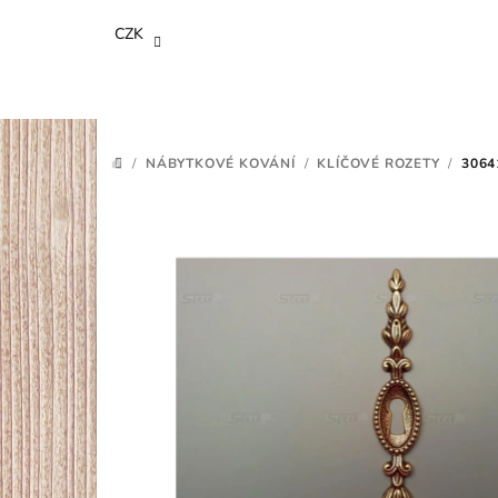
Přejít
CZK
na
obsah
/
NÁBYTKOVÉ KOVÁNÍ
/
KLÍČOVÉ ROZETY
/
3064
DOMŮ