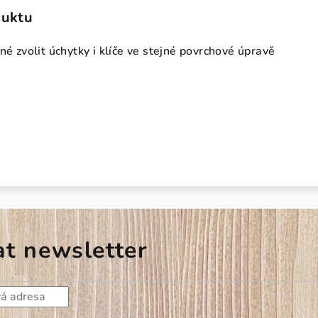
duktu
né zvolit úchytky i klíče ve stejné povrchové úpravě
at newsletter