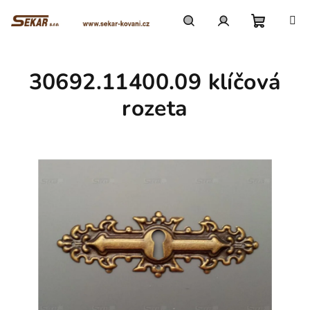
Přejít
na
obsah
Nákupn
Hledat
Přihlášení
30692.11400.09 klíčová
košík
rozeta