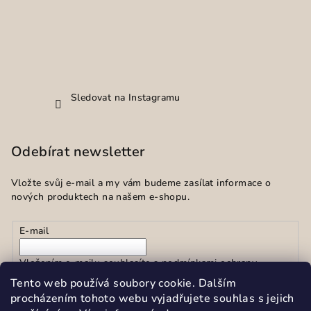
Sledovat na Instagramu
Odebírat newsletter
Vložte svůj e-mail a my vám budeme zasílat informace o
nových produktech na našem e-shopu.
E-mail
Vložením e-mailu souhlasíte s
podmínkami ochrany
osobních údajů
Tento web používá soubory cookie. Dalším
procházením tohoto webu vyjadřujete souhlas s jejich