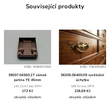
Související produkty
KÓD:
M39007045
KÓD:
706305091
39007.04500.27 zámek
06305.06400.09 rustikální
patina FE 45mm
úchytka
142,15 Kč bez DPH
189 Kč bez DPH
172 Kč
228,69 Kč
obvykle skladem
obvykle skladem