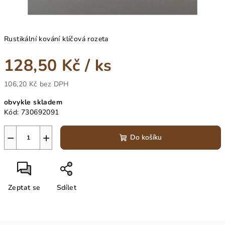
Rustikální kování klíčová rozeta
128,50 Kč
/ ks
106,20 Kč bez DPH
Měrná
obvykle skladem
cena:
Kód:
730692091
−
+
Do košíku
Zeptat se
Sdílet