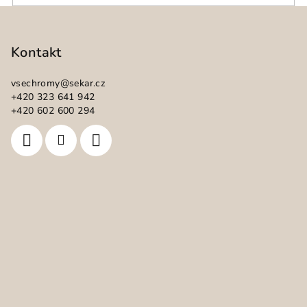
Z
á
p
Kontakt
a
vsechromy
@
sekar.cz
t
+420 323 641 942
í
+420 602 600 294