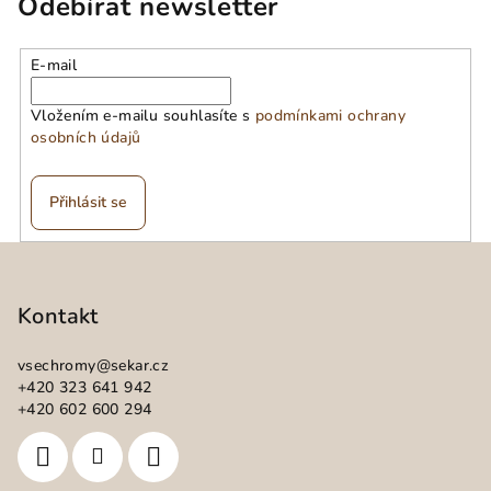
Odebírat newsletter
E-mail
Vložením e-mailu souhlasíte s
podmínkami ochrany
osobních údajů
Přihlásit se
Z
á
p
Kontakt
a
vsechromy
@
sekar.cz
t
+420 323 641 942
í
+420 602 600 294