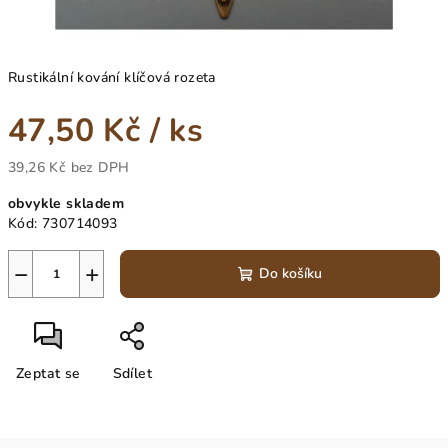
Rustikální kování klíčová rozeta
47,50 Kč
/ ks
39,26 Kč bez DPH
Měrná
obvykle skladem
cena:
Kód:
730714093
−
+
Do košíku
Zeptat se
Sdílet