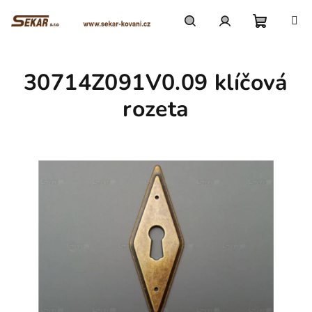
Přejít
na
obsah
Nákupn
Hledat
Přihlášení
30714Z091V0.09 klíčová
košík
rozeta