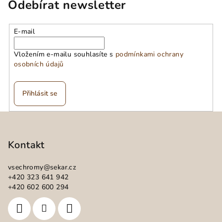
Odebírat newsletter
E-mail
Vložením e-mailu souhlasíte s
podmínkami ochrany
osobních údajů
Přihlásit se
Z
á
p
Kontakt
a
vsechromy
@
sekar.cz
t
+420 323 641 942
í
+420 602 600 294