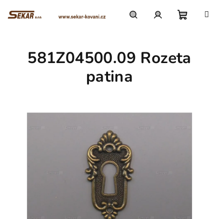
Přejít
na
obsah
Nákupn
Hledat
Přihlášení
581Z04500.09 Rozeta
košík
patina