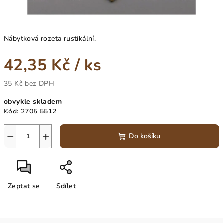
Nábytková rozeta rustikální.
42,35 Kč
/ ks
35 Kč bez DPH
Měrná
obvykle skladem
cena:
Kód:
2705 5512
−
+
Do košíku
Zeptat se
Sdílet