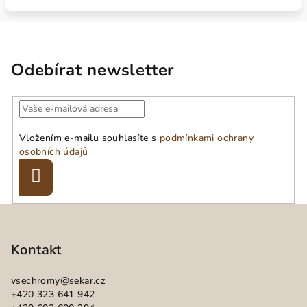
Odebírat newsletter
Vložením e-mailu souhlasíte s
podmínkami ochrany
osobních údajů
Přihlásit
se
Z
á
p
Kontakt
a
vsechromy
@
sekar.cz
t
+420 323 641 942