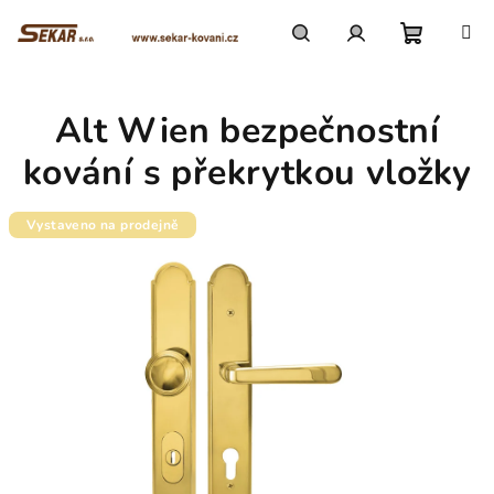
Přejít
na
obsah
Nákupn
Hledat
Přihlášení
Alt Wien bezpečnostní
košík
kování s překrytkou vložky
Vystaveno na prodejně