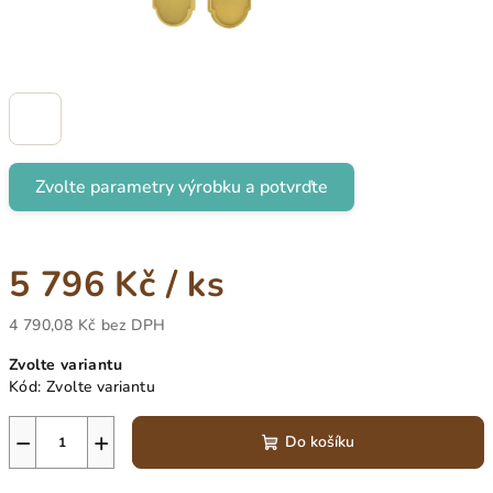
Zvolte parametry výrobku a potvrďte
5 796 Kč
/ ks
4 790,08 Kč
bez DPH
Měrná
Zvolte variantu
cena:
Kód:
Zvolte variantu
−
+
Do košíku