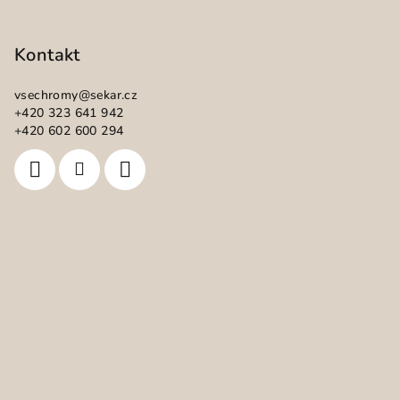
Z
á
p
Kontakt
a
vsechromy
@
sekar.cz
t
+420 323 641 942
í
+420 602 600 294