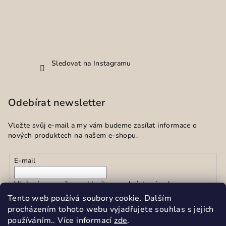
Sledovat na Instagramu
Odebírat newsletter
Vložte svůj e-mail a my vám budeme zasílat informace o
nových produktech na našem e-shopu.
E-mail
Vložením e-mailu souhlasíte s
podmínkami ochrany
osobních údajů
Tento web používá soubory cookie. Dalším
procházením tohoto webu vyjadřujete souhlas s jejich
používáním.. Více informací
zde
.
Přihlásit se