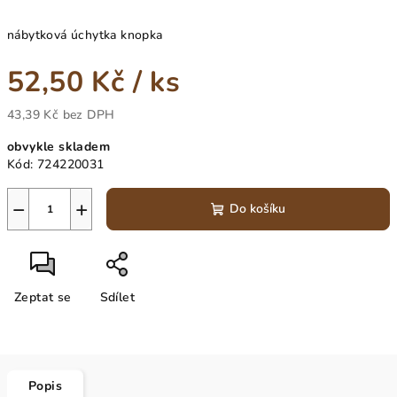
nábytková úchytka knopka
52,50 Kč
/ ks
43,39 Kč bez DPH
Měrná
obvykle skladem
cena:
Kód:
724220031
−
+
Do košíku
Zeptat se
Sdílet
Popis