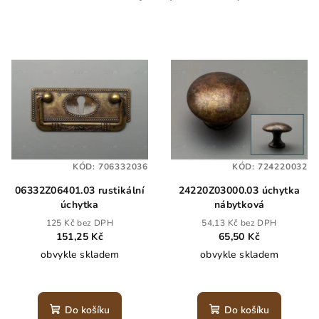
KÓD:
706332036
KÓD:
724220032
06332Z06401.03 rustikální
24220Z03000.03 úchytka
úchytka
nábytková
125 Kč bez DPH
54,13 Kč bez DPH
151,25 Kč
65,50 Kč
obvykle skladem
obvykle skladem
Do košíku
Do košíku