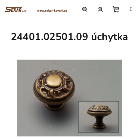
Přejít
na
obsah
Nákupn
Hledat
Přihlášení
24401.02501.09 úchytka
košík