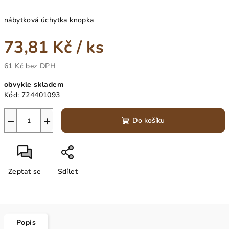
nábytková úchytka knopka
73,81 Kč
/ ks
61 Kč bez DPH
Měrná
obvykle skladem
cena:
Kód:
724401093
−
+
Do košíku
Zeptat se
Sdílet
Popis