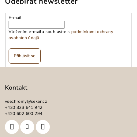
Odebírat newsletter
E-mail
Vložením e-mailu souhlasíte s
podmínkami ochrany
osobních údajů
Přihlásit se
Z
á
p
Kontakt
a
vsechromy
@
sekar.cz
t
+420 323 641 942
í
+420 602 600 294