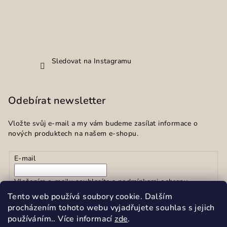
Sledovat na Instagramu
Odebírat newsletter
Vložte svůj e-mail a my vám budeme zasílat informace o
nových produktech na našem e-shopu.
E-mail
Vložením e-mailu souhlasíte s
podmínkami ochrany
osobních údajů
Tento web používá soubory cookie. Dalším
procházením tohoto webu vyjadřujete souhlas s jejich
používáním.. Více informací
zde
.
Přihlásit se