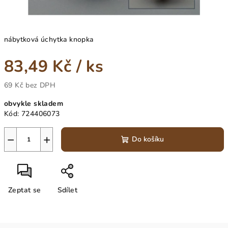
nábytková úchytka knopka
83,49 Kč
/ ks
69 Kč bez DPH
Měrná
obvykle skladem
cena:
Kód:
724406073
−
+
Do košíku
Zeptat se
Sdílet