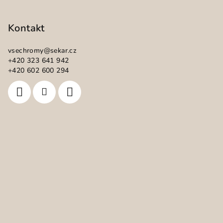
Z
á
p
Kontakt
a
vsechromy
@
sekar.cz
t
+420 323 641 942
í
+420 602 600 294