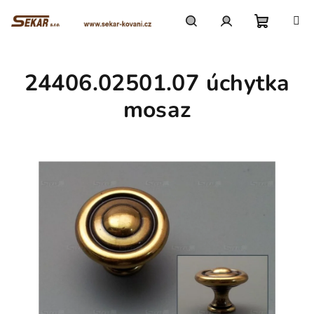
Přejít
na
obsah
Nákupn
Hledat
Přihlášení
24406.02501.07 úchytka
košík
mosaz