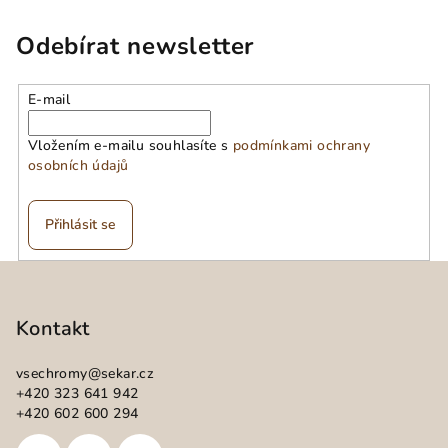
Odebírat newsletter
E-mail
Vložením e-mailu souhlasíte s
podmínkami ochrany
osobních údajů
Přihlásit se
Z
á
p
Kontakt
a
vsechromy
@
sekar.cz
t
+420 323 641 942
í
+420 602 600 294