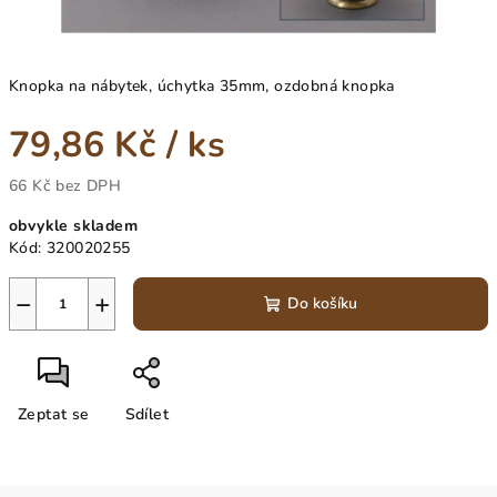
Knopka na nábytek, úchytka 35mm, ozdobná knopka
79,86 Kč
/ ks
66 Kč bez DPH
Měrná
obvykle skladem
cena:
Kód:
320020255
−
+
Do košíku
Zeptat se
Sdílet