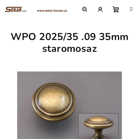
Přejít
na
obsah
Nákupn
Hledat
Přihlášení
WPO 2025/35 .09 35mm
košík
staromosaz