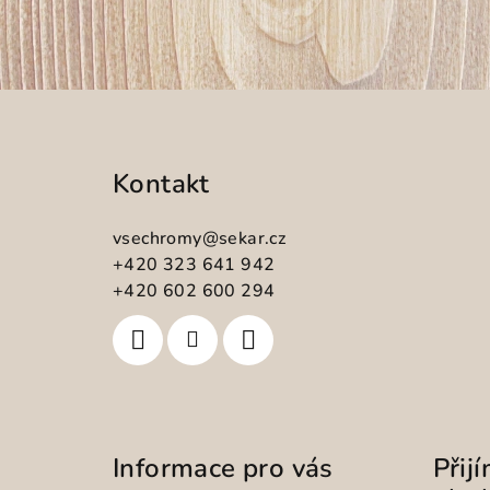
Z
á
Kontakt
p
a
vsechromy
@
sekar.cz
t
+420 323 641 942
+420 602 600 294
í
Informace pro vás
Přij