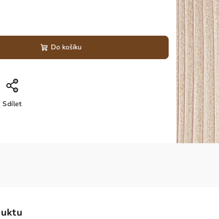
Do košíku
Sdílet
duktu