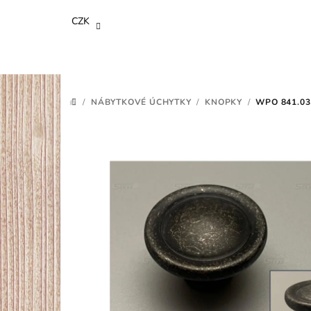
Přejít
CZK
na
obsah
/
NÁBYTKOVÉ ÚCHYTKY
/
KNOPKY
/
WPO 841.03
DOMŮ