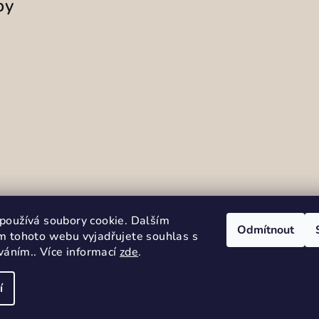
by
Sledovat na Instag
používá soubory cookie. Dalším
Odmítnout
m tohoto webu vyjadřujete souhlas s
íváním.. Více informací
zde
.
í
Copyright 2026
Se
cookies