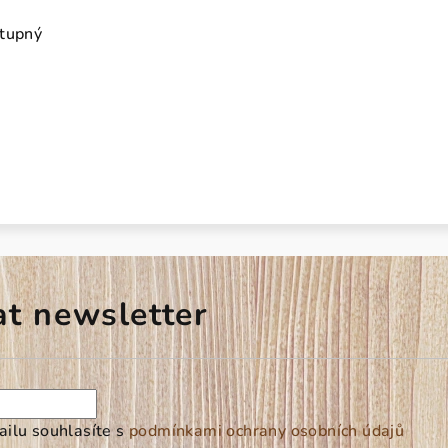
stupný
at newsletter
ilu souhlasíte s
podmínkami ochrany osobních údajů