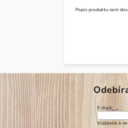
Popis produktu není do
Odebír
E-mail
Vložením e-ma