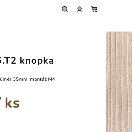
Hledat
Přihlášení
Nákupní
košík
.T2 knopka
průměr 35mm, montáž M4
/ ks