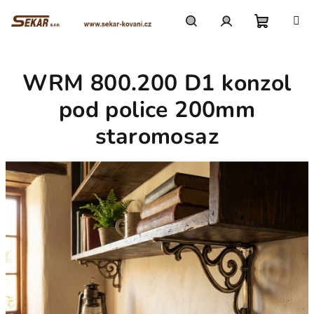
Přejít
na
obsah
Nákupn
Hledat
Přihlášení
WRM 800.200 D1 konzol
košík
pod police 200mm
staromosaz