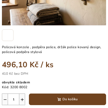
Policová konzole , podpěra police, držák police kovaný design,
policová podpěra stylová
496,10 Kč
/ ks
410 Kč bez DPH
Měrná
obvykle skladem
cena:
Kód:
3200 8002
−
+
Do košíku