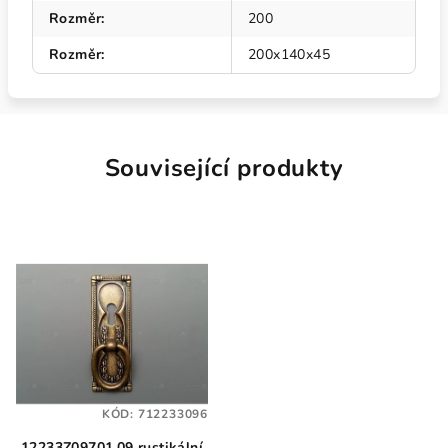
Rozměr
:
200
Rozměr
:
200x140x45
Související produkty
KÓD:
712233096
12233Z09701.09 rustikální