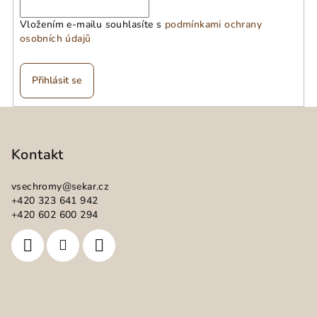
Vložením e-mailu souhlasíte s
podmínkami ochrany
osobních údajů
Přihlásit se
Z
á
p
Kontakt
a
vsechromy
@
sekar.cz
t
+420 323 641 942
í
+420 602 600 294