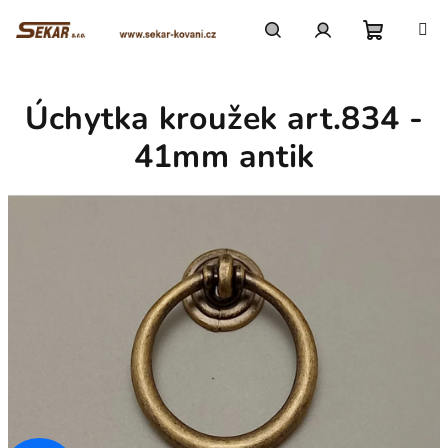
Přejít
na
obsah
Nákupn
Hledat
Přihlášení
Úchytka kroužek art.834 -
košík
41mm antik