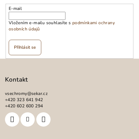
E-mail
Vložením e-mailu souhlasíte s
podmínkami ochrany
osobních údajů
Přihlásit se
Z
á
p
Kontakt
a
vsechromy
@
sekar.cz
t
+420 323 641 942
í
+420 602 600 294