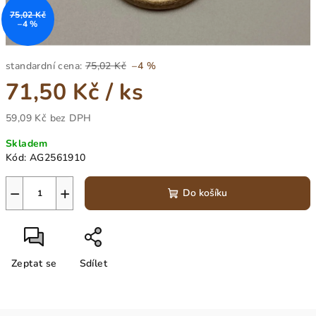
75,02 Kč
–4 %
standardní cena:
75,02 Kč
–4 %
71,50 Kč
/ ks
59,09 Kč bez DPH
Měrná
Skladem
cena:
Kód:
AG2561910
−
+
Do košíku
Zeptat se
Sdílet