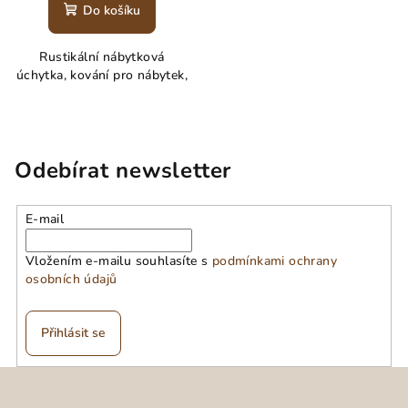
Do košíku
Rustikální nábytková
úchytka, kování pro nábytek,
Odebírat newsletter
E-mail
Vložením e-mailu souhlasíte s
podmínkami ochrany
osobních údajů
Přihlásit se
Z
á