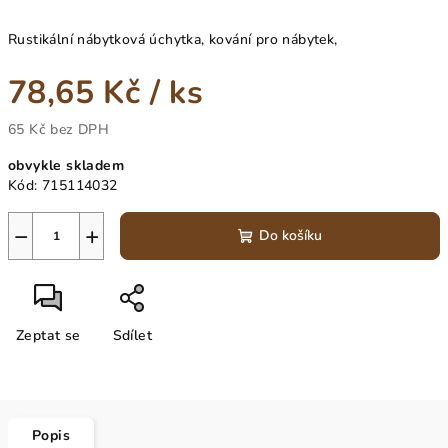
Rustikální nábytková úchytka, kování pro nábytek,
78,65 Kč
/ ks
65 Kč bez DPH
Měrná
obvykle skladem
cena:
Kód:
715114032
−
+
Do košíku
Zeptat se
Sdílet
Popis