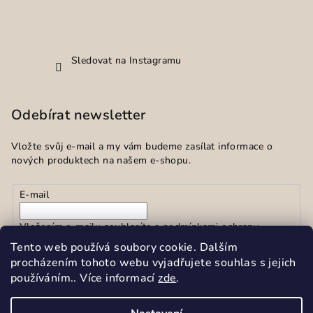
Sledovat na Instagramu
Odebírat newsletter
Vložte svůj e-mail a my vám budeme zasílat informace o
nových produktech na našem e-shopu.
E-mail
Vložením e-mailu souhlasíte s
podmínkami ochrany
osobních údajů
Tento web používá soubory cookie. Dalším
procházením tohoto webu vyjadřujete souhlas s jejich
používáním.. Více informací
zde
.
Přihlásit se