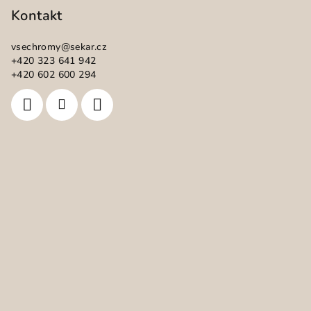
p
Kontakt
a
vsechromy
@
sekar.cz
t
+420 323 641 942
í
+420 602 600 294