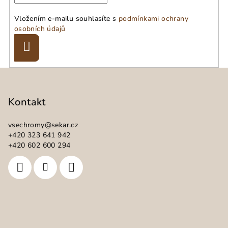
Vložením e-mailu souhlasíte s
podmínkami ochrany
osobních údajů
Přihlásit
se
Z
á
p
Kontakt
a
vsechromy
@
sekar.cz
t
+420 323 641 942
í
+420 602 600 294