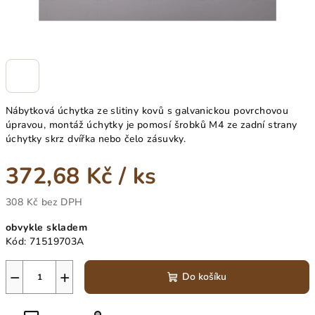
Nábytková úchytka ze slitiny kovů s galvanickou povrchovou
úpravou, montáž úchytky je pomosí šrobků M4 ze zadní strany
úchytky skrz dvířka nebo čelo zásuvky.
372,68 Kč
/ ks
308 Kč bez DPH
Měrná
obvykle skladem
cena:
Kód:
71519703A
−
+
Do košíku