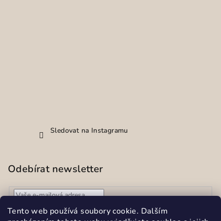
Sledovat na Instagramu
Odebírat newsletter
Vložením e-mailu souhlasíte s
podmínkami ochrany
Tento web používá soubory cookie. Dalším
osobních údajů