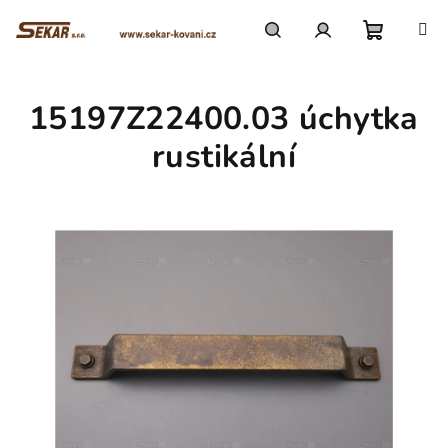
Přejít
na
obsah
Nákupn
Hledat
Přihlášení
15197Z22400.03 úchytka
košík
rustikální