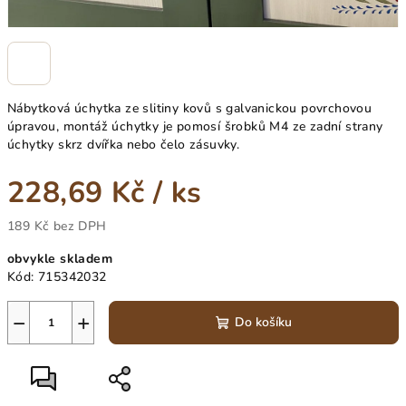
Nábytková úchytka ze slitiny kovů s galvanickou povrchovou
úpravou, montáž úchytky je pomosí šrobků M4 ze zadní strany
úchytky skrz dvířka nebo čelo zásuvky.
228,69 Kč
/ ks
189 Kč bez DPH
Měrná
obvykle skladem
cena:
Kód:
715342032
−
+
Do košíku