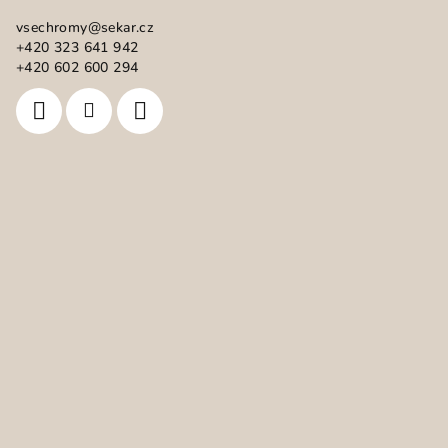
a
vsechromy
@
sekar.cz
t
+420 323 641 942
í
+420 602 600 294