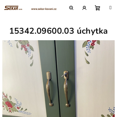
Přejít
na
obsah
Nákupn
Hledat
Přihlášení
15342.09600.03 úchytka
košík