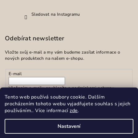
Sledovat na Instagramu
Odebírat newsletter
Vložte svůj e-mail a my vám budeme zasílat informace o
nových produktech na našem e-shopu.
E-mail
Vložením e-mailu souhlasíte s
podmínkami ochrany
osobních údajů
Tento web používá soubory cookie. Dalším
procházením tohoto webu vyjadřujete souhlas s jejich
používáním.. Více informací
zde
.
Přihlásit se
Nastavení
Copyright 2026
Sekar spol.s r.o.
. Všechna práva vyhrazena.