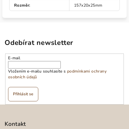
Rozměr
:
157x20x25mm
Odebírat newsletter
E-mail
Vložením e-mailu souhlasíte s
podmínkami ochrany
osobních údajů
Přihlásit se
Z
á
p
Kontakt