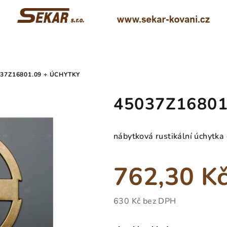
37Z16801.09 + ÚCHYTKY
45037Z16801.
nábytková rustikální úchytka
762,30 K
630 Kč bez DPH
Měrná
cena: