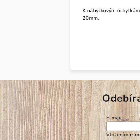
K nábytkovým úchytkám 
20mm.
Odebír
E-mail
Vložením e-ma