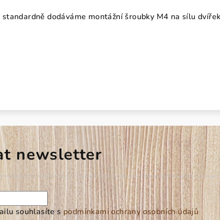
standardně dodáváme montážní šroubky M4 na sílu dvíře
at newsletter
ilu souhlasíte s
podmínkami ochrany osobních údajů