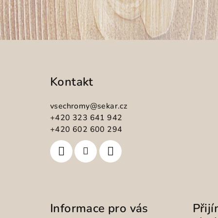
Z
á
Kontakt
p
a
vsechromy
@
sekar.cz
t
+420 323 641 942
+420 602 600 294
í
Informace pro vás
Přij