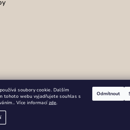
by
Sledovat na Instag
používá soubory cookie. Dalším
Odmítnout
m tohoto webu vyjadřujete souhlas s
íváním.. Více informací
zde
.
í
Copyright 2026
Se
cookies