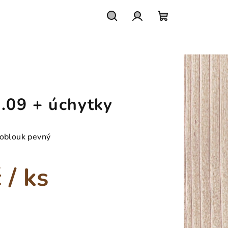
Hledat
Přihlášení
Nákupní
košík
09 + úchytky
 oblouk pevný
č
/ ks