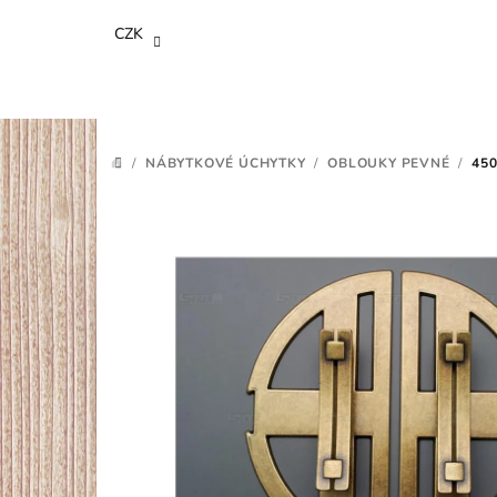
Přejít
CZK
na
obsah
/
NÁBYTKOVÉ ÚCHYTKY
/
OBLOUKY PEVNÉ
/
450
DOMŮ