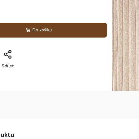
Do košíku
Sdílet
duktu