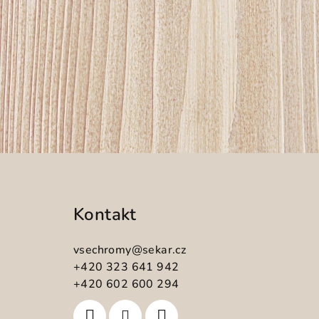
Z
á
Kontakt
p
a
vsechromy
@
sekar.cz
t
+420 323 641 942
+420 602 600 294
í