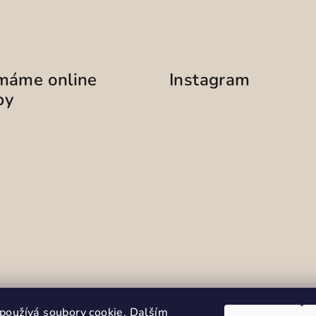
ímáme online
Instagram
by
Sledovat na Instag
používá soubory cookie. Dalším