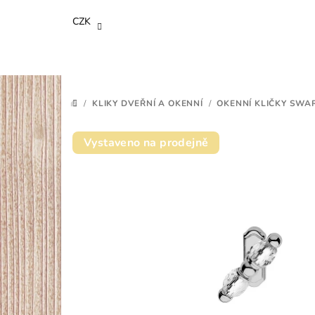
Přejít
CZK
na
obsah
/
KLIKY DVEŘNÍ A OKENNÍ
/
OKENNÍ KLIČKY SWA
DOMŮ
Vystaveno na prodejně