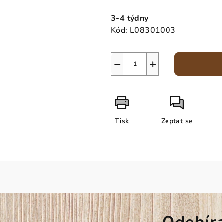
Měrná
cena:
3-4 týdny
Kód:
L08301003
−
+
Tisk
Zeptat se
Odebír