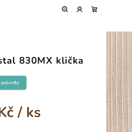
Hledat
Přihlášení
Nákupní
košík
tal 830MX klička
 potvrďte
Kč
/ ks