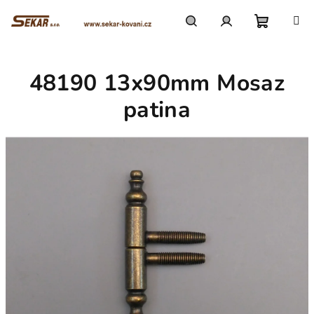
Přejít
na
obsah
Nákupn
Hledat
Přihlášení
48190 13x90mm Mosaz
košík
patina