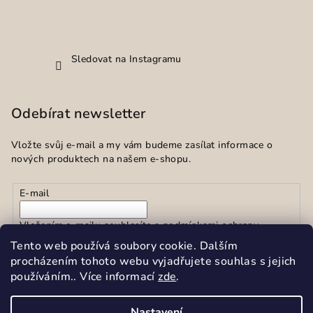
Sledovat na Instagramu
Odebírat newsletter
Vložte svůj e-mail a my vám budeme zasílat informace o
nových produktech na našem e-shopu.
E-mail
Vložením e-mailu souhlasíte s
podmínkami ochrany
osobních údajů
Tento web používá soubory cookie. Dalším
procházením tohoto webu vyjadřujete souhlas s jejich
používáním.. Více informací
zde
.
Přihlásit se
Nastavení