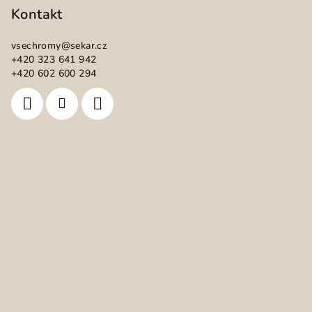
p
Kontakt
a
vsechromy
@
sekar.cz
t
+420 323 641 942
í
+420 602 600 294