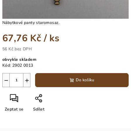
Nábytkové panty staromosaz.
67,76 Kč
/ ks
56 Kč bez DPH
Měrná
obvykle skladem
cena:
Kód:
2902 0013
−
+
Do košíku
Zeptat se
Sdílet