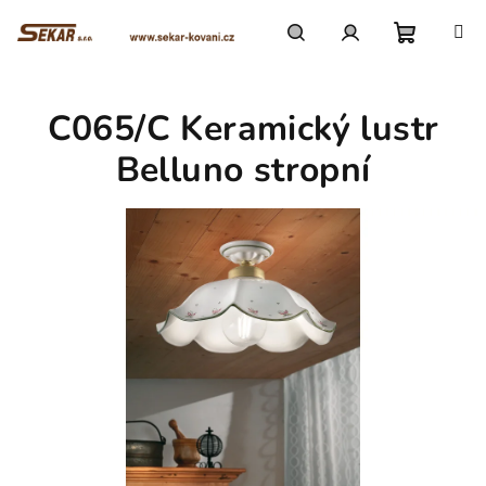
Přejít
na
obsah
Nákupn
Hledat
Přihlášení
C065/C Keramický lustr
košík
Belluno stropní