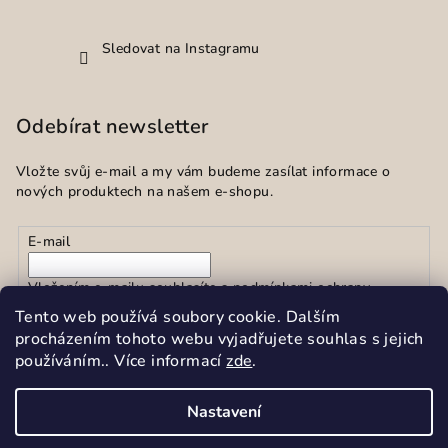
Sledovat na Instagramu
Odebírat newsletter
Vložte svůj e-mail a my vám budeme zasílat informace o
nových produktech na našem e-shopu.
E-mail
Vložením e-mailu souhlasíte s
podmínkami ochrany
osobních údajů
Tento web používá soubory cookie. Dalším
procházením tohoto webu vyjadřujete souhlas s jejich
používáním.. Více informací
zde
.
Přihlásit se
Nastavení
Copyright 2026
Sekar spol.s r.o.
. Všechna práva vyhrazena.