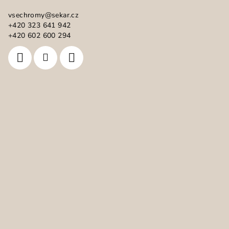
a
vsechromy
@
sekar.cz
t
+420 323 641 942
í
+420 602 600 294