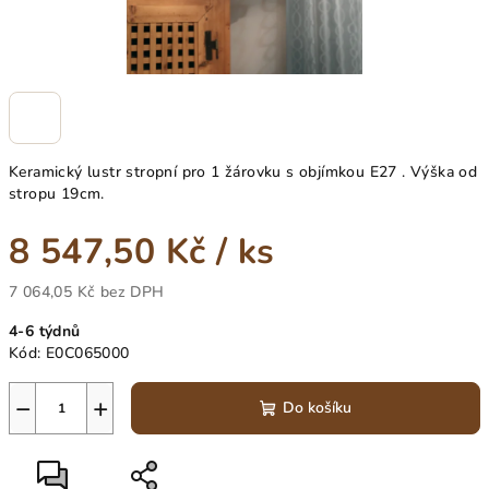
Keramický lustr stropní pro 1 žárovku s objímkou E27 . Výška od
stropu 19cm.
8 547,50 Kč
/ ks
7 064,05 Kč bez DPH
Měrná
4-6 týdnů
cena:
Kód:
E0C065000
−
+
Do košíku