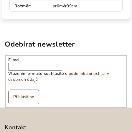
Rozměr
:
průměr39cm
Odebírat newsletter
E-mail
Vložením e-mailu souhlasíte s
podmínkami ochrany
osobních údajů
Přihlásit se
Z
á
p
Kontakt