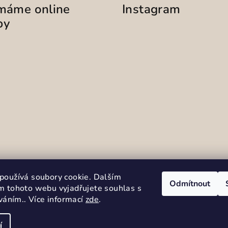
ímáme online
Instagram
by
Sledovat na Instag
používá soubory cookie. Dalším
Odmítnout
m tohoto webu vyjadřujete souhlas s
íváním.. Více informací
zde
.
í