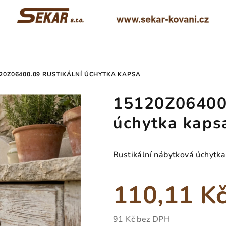
20Z06400.09 RUSTIKÁLNÍ ÚCHYTKA KAPSA
15120Z06400.
úchytka kaps
Rustikální nábytková úchytka
110,11 K
91 Kč bez DPH