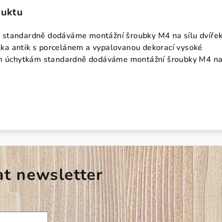
duktu
standardně dodáváme montážní šroubky M4 na sílu dvíře
a antik s porcelánem a vypalovanou dekorací vysoké
ým úchytkám standardně dodáváme montážní šroubky M4 na
at newsletter