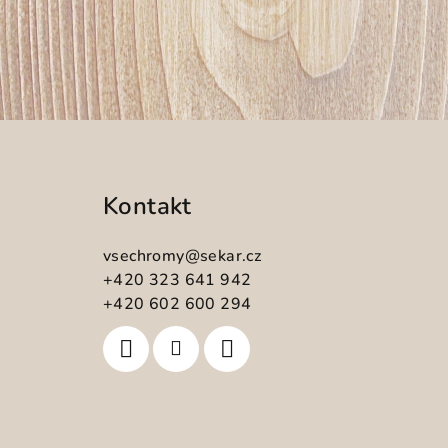
Z
á
Kontakt
p
a
vsechromy
@
sekar.cz
t
+420 323 641 942
+420 602 600 294
í