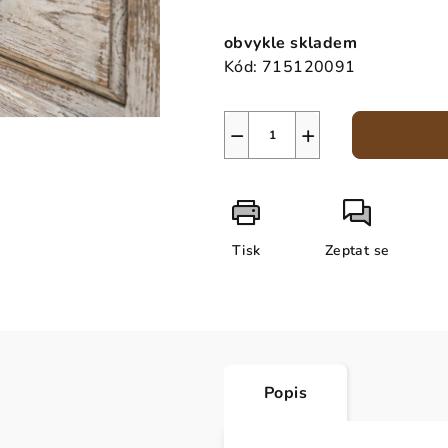
Měrná
cena:
obvykle skladem
Kód:
715120091
−
+
Tisk
Zeptat se
Popis