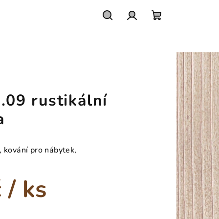
Hledat
Přihlášení
Nákupní
košík
09 rustikální
a
, kování pro nábytek,
č
/ ks