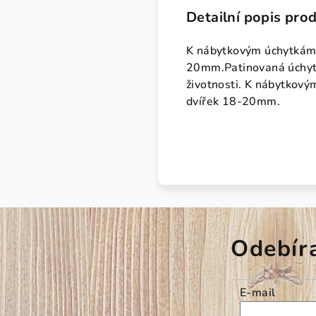
Detailní popis pro
K nábytkovým úchytkám 
20mm.Patinovaná úchytk
životnosti. K nábytkov
dvířek 18-20mm.
Odebír
E-mail