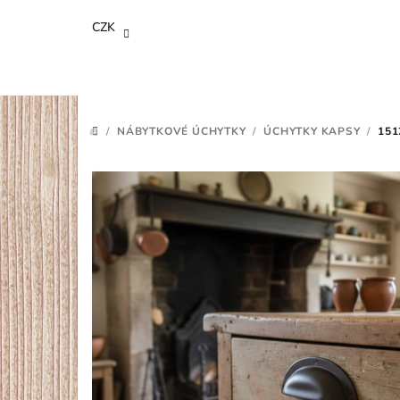
Přejít
CZK
na
obsah
/
NÁBYTKOVÉ ÚCHYTKY
/
ÚCHYTKY KAPSY
/
151
DOMŮ