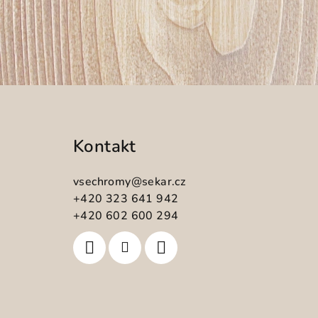
Z
á
Kontakt
p
a
vsechromy
@
sekar.cz
t
+420 323 641 942
+420 602 600 294
í