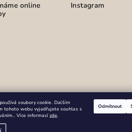
ímáme online
Instagram
by
Sledovat na Instag
používá soubory cookie. Dalším
Odmítnout
m tohoto webu vyjadřujete souhlas s
íváním.. Více informací
zde
.
í