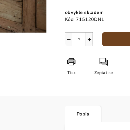
Měrná
cena:
obvykle skladem
Kód:
715120DN1
−
+
Tisk
Zeptat se
Popis