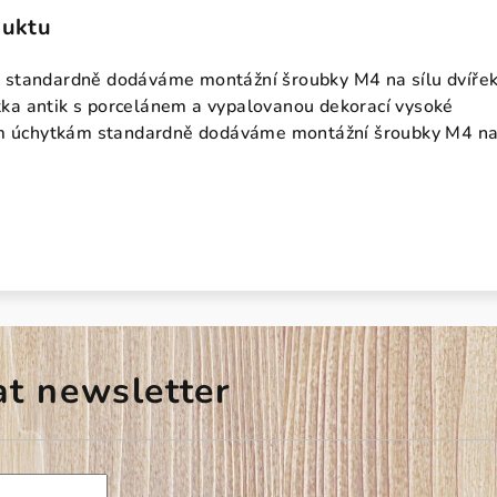
duktu
standardně dodáváme montážní šroubky M4 na sílu dvíře
a antik s porcelánem a vypalovanou dekorací vysoké
ým úchytkám standardně dodáváme montážní šroubky M4 na
at newsletter