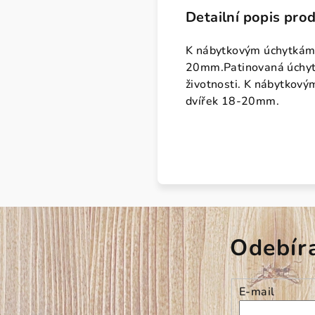
Detailní popis pro
K nábytkovým úchytkám 
20mm.Patinovaná úchytk
životnosti. K nábytkov
dvířek 18-20mm.
Odebír
E-mail