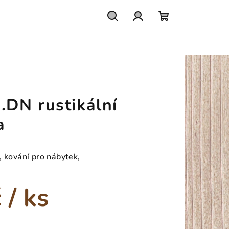
Hledat
Přihlášení
Nákupní
košík
DN rustikální
a
, kování pro nábytek,
č
/ ks