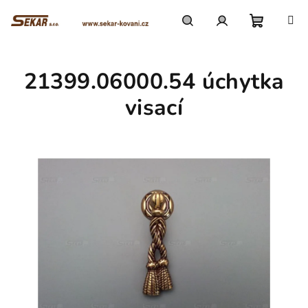
Přejít
na
obsah
Nákupn
Hledat
Přihlášení
21399.06000.54 úchytka
košík
visací