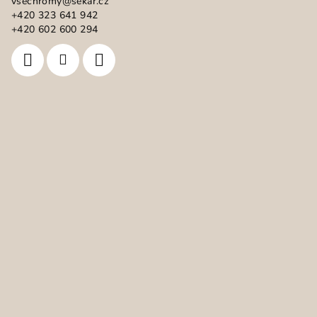
vsechromy
@
sekar.cz
t
+420 323 641 942
í
+420 602 600 294