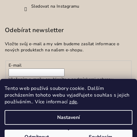
Sledovat na Instagramu
Odebírat newsletter
Vložte svůj e-mail a my vám budeme zasílat informace o
nových produktech na našem e-shopu.
E-mail
Vložením e-mailu souhlasíte s
podmínkami ochrany
osobních údajů
Tento web používá soubory cookie. Dalším
procházením tohoto webu vyjadřujete souhlas s jejich
používáním.. Více informací
zde
.
Přihlásit se
Nastavení
Copyright 2026
Sekar spol.s r.o.
. Všechna práva vyhrazena.
Upravit nastavení cookies