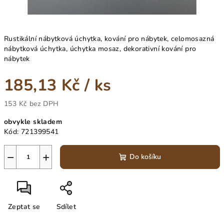
Rustikální nábytková úchytka, kování pro nábytek, celomosazná
nábytková úchytka, úchytka mosaz, dekorativní kování pro
nábytek
185,13 Kč
/ ks
153 Kč bez DPH
Měrná
obvykle skladem
cena:
Kód:
721399541
−
+
Do košíku
Zeptat se
Sdílet