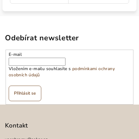
Odebírat newsletter
E-mail
Vložením e-mailu souhlasíte s
podmínkami ochrany
osobních údajů
Přihlásit se
Z
á
p
Kontakt
a