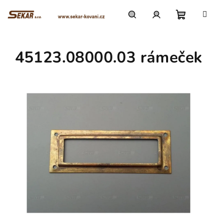
Přejít
na
obsah
Nákupn
Hledat
Přihlášení
45123.08000.03 rámeček
košík