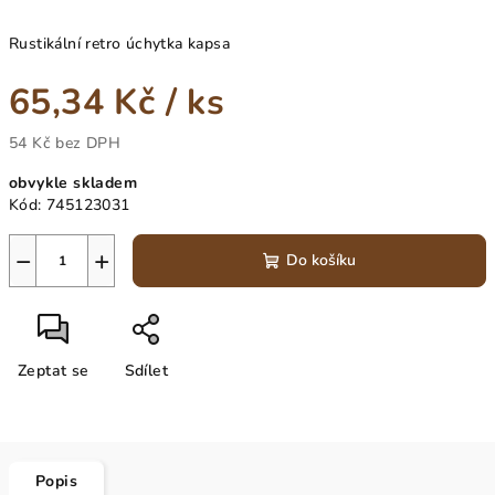
Rustikální retro úchytka kapsa
65,34 Kč
/ ks
54 Kč bez DPH
Měrná
obvykle skladem
cena:
Kód:
745123031
−
+
Do košíku
Zeptat se
Sdílet
Popis