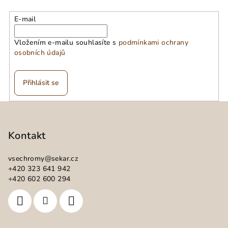
E-mail
Vložením e-mailu souhlasíte s
podmínkami ochrany
osobních údajů
Přihlásit se
Z
á
p
Kontakt
a
vsechromy
@
sekar.cz
t
+420 323 641 942
í
+420 602 600 294