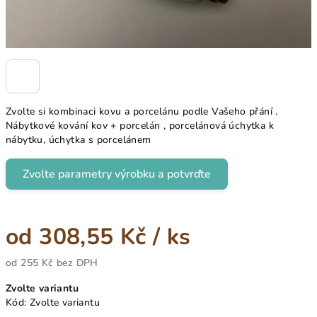
Zvolte si kombinaci kovu a porcelánu podle Vašeho přání .
Nábytkové kování kov + porcelán , porcelánová úchytka k
nábytku, úchytka s porcelánem
Zvolte parametry výrobku a potvrďte
od
308,55 Kč
/ ks
od
255 Kč
bez DPH
Měrná
Zvolte variantu
cena:
Kód:
Zvolte variantu