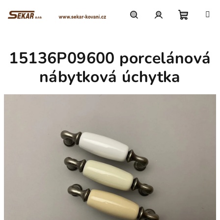
Přejít
na
obsah
Nákupn
Hledat
Přihlášení
15136P09600 porcelánová
košík
nábytková úchytka