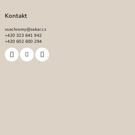
á
p
Kontakt
a
vsechromy
@
sekar.cz
t
+420 323 641 942
í
+420 602 600 294