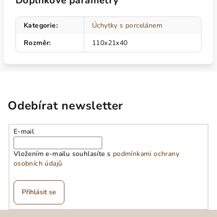
Doplňkové parametry
Kategorie
:
Úchytky s porcelánem
Rozměr
:
110x21x40
Odebírat newsletter
E-mail
Vložením e-mailu souhlasíte s
podmínkami ochrany
osobních údajů
Přihlásit se
Z