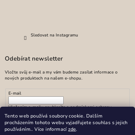
Sledovat na Instagramu
Odebírat newsletter
Vložte svůj e-mail a my vám budeme zasílat informace o
nových produktech na našem e-shopu.
E-mail
Vložením e-mailu souhlasíte s
podmínkami ochrany
osobních údajů
Tento web používá soubory cookie. Dalším
procházením tohoto webu vyjadřujete souhlas s jejich
používáním.. Více informací
zde
.
Přihlásit se