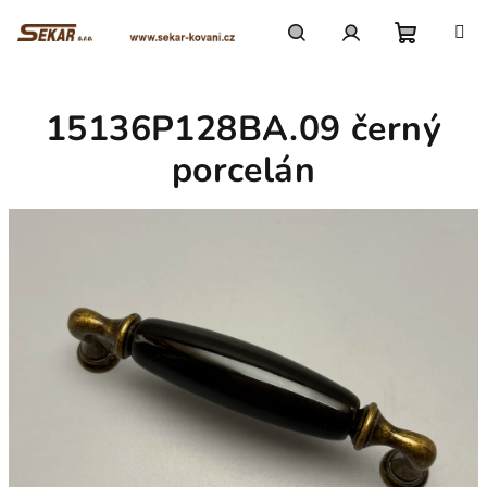
Přejít
na
obsah
Nákupn
Hledat
Přihlášení
15136P128BA.09 černý
košík
porcelán