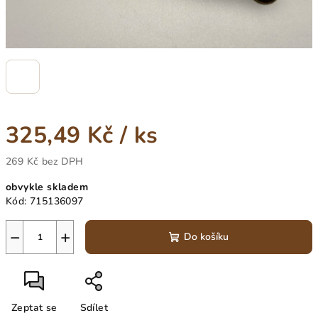
325,49 Kč
/ ks
269 Kč bez DPH
Měrná
obvykle skladem
cena:
Kód:
715136097
−
+
Do košíku
Zeptat se
Sdílet