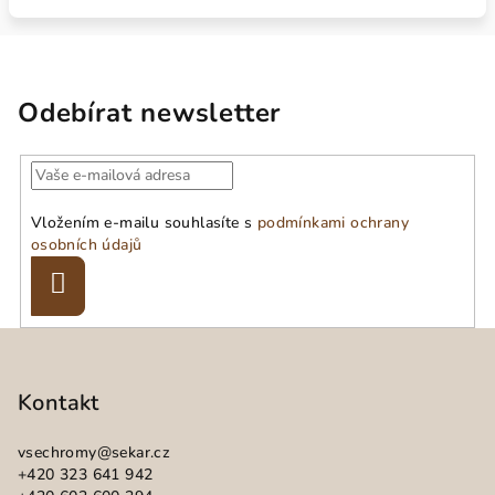
Odebírat newsletter
Vložením e-mailu souhlasíte s
podmínkami ochrany
osobních údajů
Přihlásit
se
Z
á
p
Kontakt
a
vsechromy
@
sekar.cz
t
+420 323 641 942