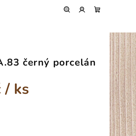
Hledat
Přihlášení
Nákupní
košík
83 černý porcelán
č
/ ks