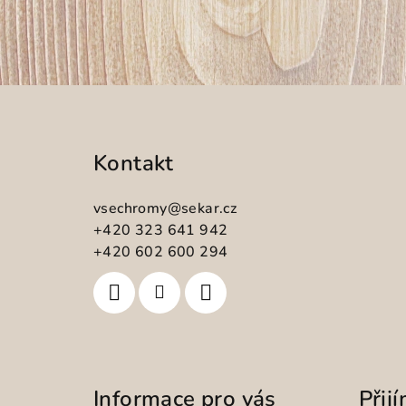
Z
á
Kontakt
p
a
vsechromy
@
sekar.cz
t
+420 323 641 942
+420 602 600 294
í
Informace pro vás
Přij