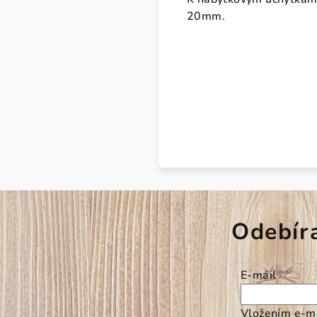
20mm.
Odebír
E-mail
Vložením e-ma