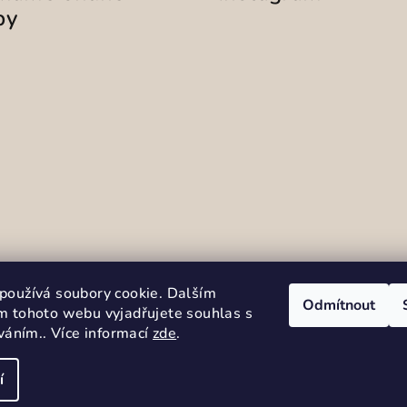
by
Sledovat na Instag
používá soubory cookie. Dalším
Odmítnout
m tohoto webu vyjadřujete souhlas s
íváním.. Více informací
zde
.
í
Copyright 2026
Se
cookies