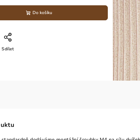
Do košíku
Sdílet
duktu
standardně dodáváme montážní šroubky M4 na sílu dvíře