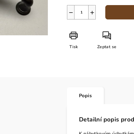
−
+
Tisk
Zeptat se
Popis
Detailní popis pro
K nábytkovým úchytkám 