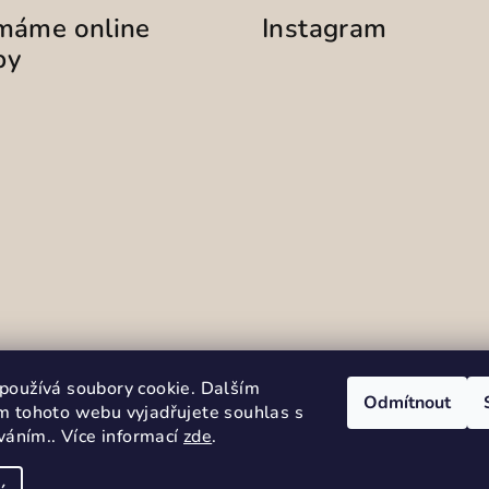
ímáme online
Instagram
by
Sledovat na Instag
používá soubory cookie. Dalším
Odmítnout
m tohoto webu vyjadřujete souhlas s
íváním.. Více informací
zde
.