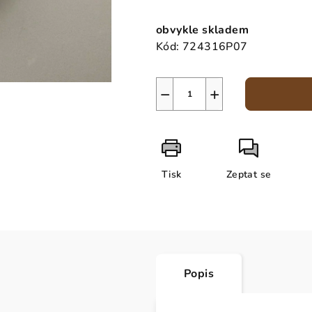
Měrná
cena:
obvykle skladem
Kód:
724316P07
−
+
Tisk
Zeptat se
Popis