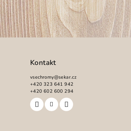
Z
á
Kontakt
p
a
vsechromy
@
sekar.cz
t
+420 323 641 942
+420 602 600 294
í