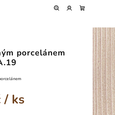
Hledat
Přihlášení
Nákupní
košík
ným porcelánem
A.19
 porcelánem
č
/ ks