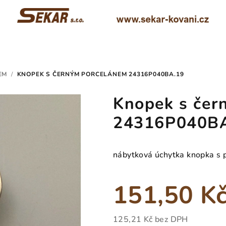
EM
/
KNOPEK S ČERNÝM PORCELÁNEM 24316P040BA.19
Knopek s čer
24316P040B
nábytková úchytka knopka s
151,50 K
125,21 Kč bez DPH