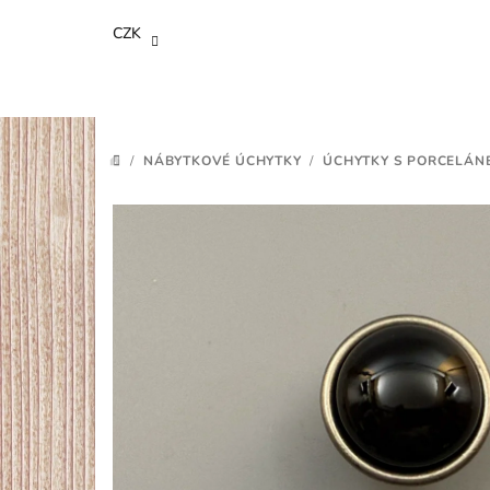
Přejít
CZK
na
obsah
/
NÁBYTKOVÉ ÚCHYTKY
/
ÚCHYTKY S PORCELÁN
DOMŮ