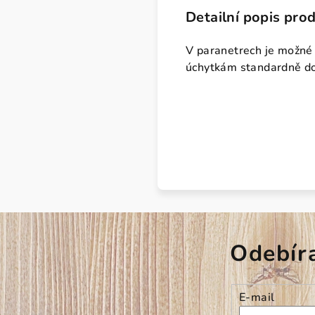
Detailní popis pro
V paranetrech je možné
úchytkám standardně d
Odebír
E-mail