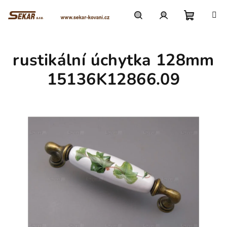
Přejít
na
obsah
Nákupn
Hledat
Přihlášení
rustikální úchytka 128mm
košík
15136K12866.09