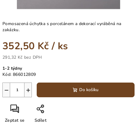
Pomosazená úchytka s porcelánem a dekorací vyráběná na
zakázku.
352,50 Kč
/ ks
291,32 Kč bez DPH
Měrná
1-2 týdny
cena:
Kód:
866012809
−
+
Do košíku
Zeptat se
Sdílet