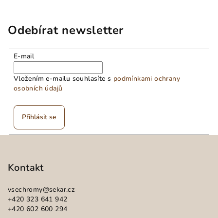
Odebírat newsletter
E-mail
Vložením e-mailu souhlasíte s
podmínkami ochrany
osobních údajů
Přihlásit se
Z
á
p
Kontakt
a
vsechromy
@
sekar.cz
t
+420 323 641 942
í
+420 602 600 294