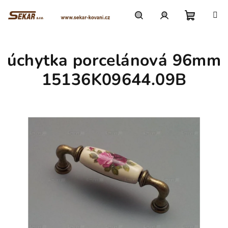
Přejít
na
obsah
Nákupn
Hledat
Přihlášení
úchytka porcelánová 96mm
košík
15136K09644.09B