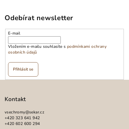
Odebírat newsletter
E-mail
Vložením e-mailu souhlasíte s
podmínkami ochrany
osobních údajů
Přihlásit se
Z
á
p
Kontakt
a
vsechromy
@
sekar.cz
t
+420 323 641 942
í
+420 602 600 294