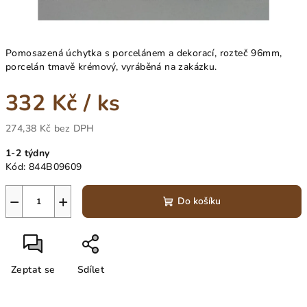
Pomosazená úchytka s porcelánem a dekorací, rozteč 96mm,
porcelán tmavě krémový, vyráběná na zakázku.
332 Kč
/ ks
274,38 Kč bez DPH
Měrná
1-2 týdny
cena:
Kód:
844B09609
−
+
Do košíku
Zeptat se
Sdílet