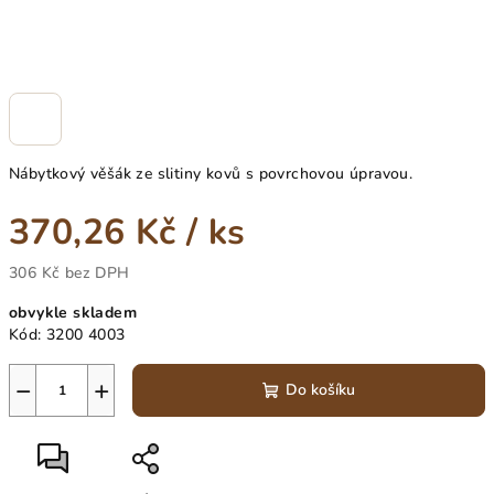
Nábytkový věšák ze slitiny kovů s povrchovou úpravou.
370,26 Kč
/ ks
306 Kč bez DPH
Měrná
obvykle skladem
cena:
Kód:
3200 4003
−
+
Do košíku