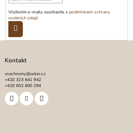
Vložením e-mailu souhlasíte s
podmínkami ochrany
osobních údajů
Přihlásit
se
Z
á
p
Kontakt
a
vsechromy
@
sekar.cz
t
+420 323 641 942
í
+420 602 600 294