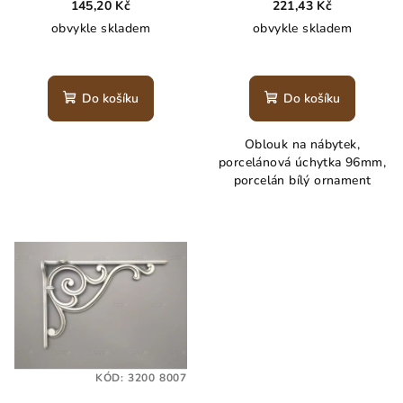
145,20 Kč
221,43 Kč
obvykle skladem
obvykle skladem
Do košíku
Do košíku
Oblouk na nábytek,
porcelánová úchytka 96mm,
porcelán bílý ornament
KÓD:
3200 8007