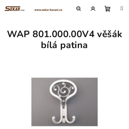
Přejít
na
obsah
Nákupn
Hledat
Přihlášení
WAP 801.000.00V4 věšák
košík
bílá patina