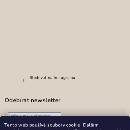
Sledovat na Instagramu
Odebírat newsletter
Vložením e-mailu souhlasíte s
podmínkami ochrany
Tento web používá soubory cookie. Dalším
osobních údajů