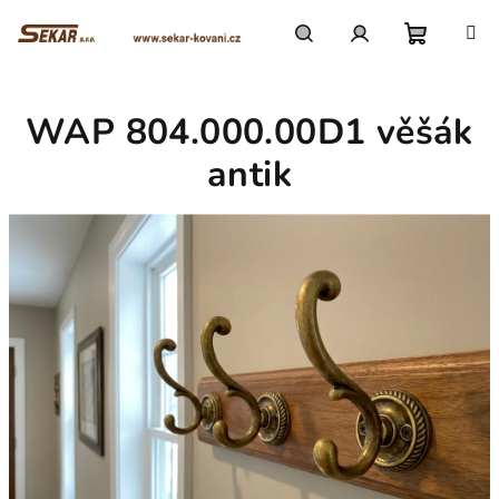
Přejít
na
obsah
Nákupn
Hledat
Přihlášení
WAP 804.000.00D1 věšák
košík
antik