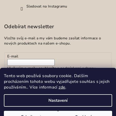
Sledovat na Instagramu
Odebírat newsletter
Vložte svůj e-mail a my vám budeme zasílat informace o
nových produktech na našem e-shopu.
E-mail
Vložením e-mailu souhlasíte s
podmínkami ochrany
osobních údajů
Tento web používá soubory cookie. Dalším
procházením tohoto webu vyjadřujete souhlas s jejich
používáním.. Více informací
zde
.
Přihlásit se
Nastavení
Copyright 2026
Sekar spol.s r.o.
. Všechna práva vyhrazena.
Upravit nastavení cookies