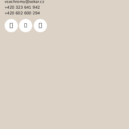
vsechromy
@
sekar.cz
t
+420 323 641 942
í
+420 602 600 294