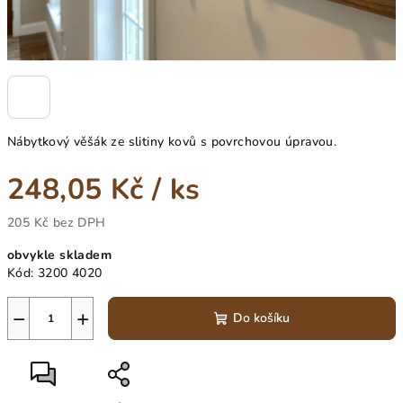
Nábytkový věšák ze slitiny kovů s povrchovou úpravou.
248,05 Kč
/ ks
205 Kč bez DPH
Měrná
obvykle skladem
cena:
Kód:
3200 4020
−
+
Do košíku