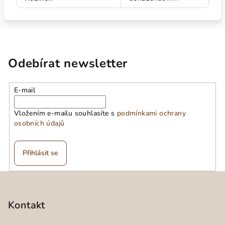
Odebírat newsletter
E-mail
Vložením e-mailu souhlasíte s
podmínkami ochrany
osobních údajů
Přihlásit se
Z
á
p
Kontakt
a