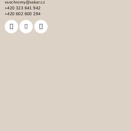
vsechromy
@
sekar.cz
t
+420 323 641 942
í
+420 602 600 294