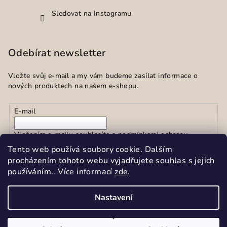
Sledovat na Instagramu
Odebírat newsletter
Vložte svůj e-mail a my vám budeme zasílat informace o
nových produktech na našem e-shopu.
E-mail
Vložením e-mailu souhlasíte s
podmínkami ochrany
osobních údajů
Tento web používá soubory cookie. Dalším
procházením tohoto webu vyjadřujete souhlas s jejich
používáním.. Více informací
zde
.
Přihlásit se
Nastavení
Copyright 2026
Sekar spol.s r.o.
. Všechna práva vyhrazena.
Upravit nastavení cookies