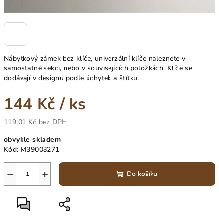
Nábytkový zámek bez klíče, univerzální klíče naleznete v
samostatné sekci, nebo v souvisejících položkách. Klíče se
dodávají v designu podle úchytek a štítku.
144 Kč
/ ks
119,01 Kč bez DPH
Měrná
obvykle skladem
cena:
Kód:
M39008271
−
+
Do košíku