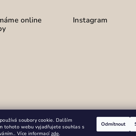
ímáme online
Instagram
by
Sledovat na Instag
používá soubory cookie. Dalším
Odmítnout
m tohoto webu vyjadřujete souhlas s
íváním.. Více informací
zde
.