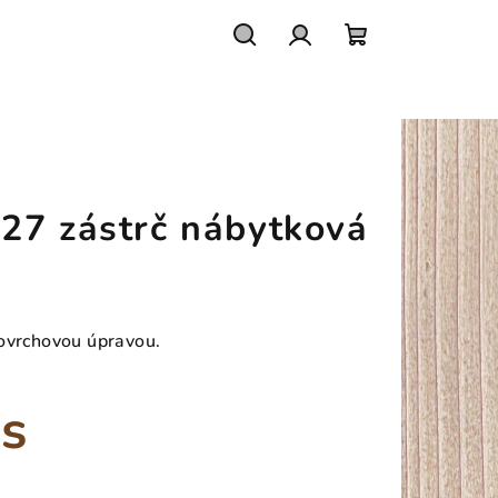
Hledat
Přihlášení
Nákupní
košík
27 zástrč nábytková
povrchovou úpravou.
ks