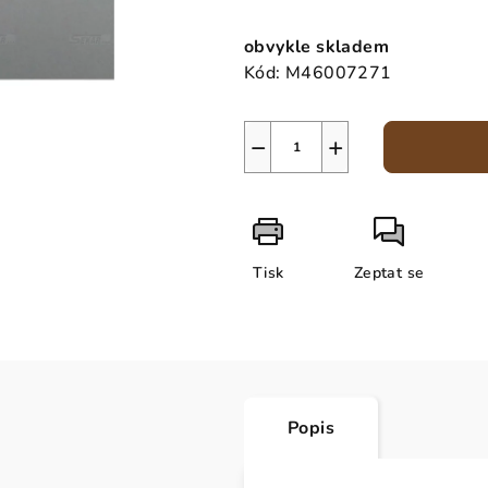
Měrná
cena:
obvykle skladem
Kód:
M46007271
−
+
Tisk
Zeptat se
Popis