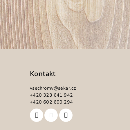
Z
á
Kontakt
p
a
vsechromy
@
sekar.cz
t
+420 323 641 942
+420 602 600 294
í