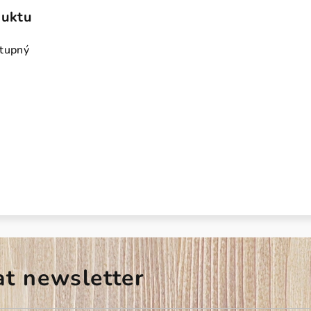
duktu
stupný
at newsletter