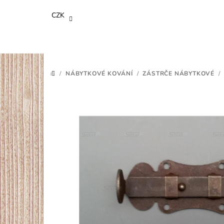
Přejít
CZK
na
obsah
/
NÁBYTKOVÉ KOVÁNÍ
/
ZÁSTRČE NÁBYTKOVÉ
/
DOMŮ