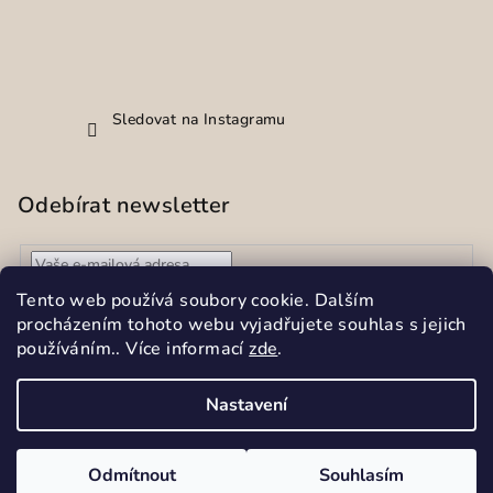
Sledovat na Instagramu
Odebírat newsletter
Vložením e-mailu souhlasíte s
podmínkami ochrany
Tento web používá soubory cookie. Dalším
osobních údajů
procházením tohoto webu vyjadřujete souhlas s jejich
používáním.. Více informací
zde
.
Přihlásit
se
Nastavení
Copyright 2026
Sekar spol.s r.o.
. Všechna práva vyhrazena.
Upravit nastavení cookies
Odmítnout
Souhlasím