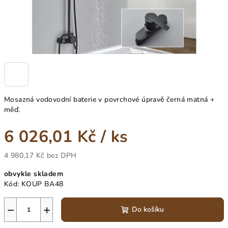
Mosazná vodovodní baterie v povrchové úpravě černá matná +
měď.
6 026,01 Kč
/ ks
4 980,17 Kč bez DPH
Měrná
obvykle skladem
cena:
Kód:
KOUP BA48
−
+
Do košíku