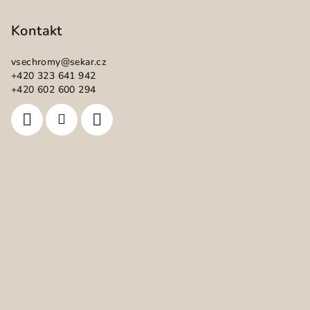
á
p
Kontakt
a
vsechromy
@
sekar.cz
t
+420 323 641 942
í
+420 602 600 294