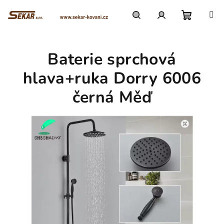
Přejít
na
obsah
Nákupn
Hledat
Přihlášení
Baterie sprchová
košík
hlava+ruka Dorry 6006
černá Měď