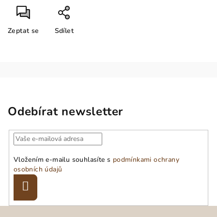
Zeptat se
Sdílet
Odebírat newsletter
Vložením e-mailu souhlasíte s
podmínkami ochrany
osobních údajů
Přihlásit
se
Z