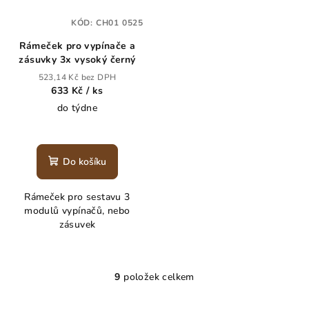
KÓD:
CH01 0525
Rámeček pro vypínače a
zásuvky 3x vysoký černý
523,14 Kč bez DPH
633 Kč
/ ks
do týdne
Do košíku
Rámeček pro sestavu 3
modulů vypínačů, nebo
zásuvek
9
položek celkem
O
v