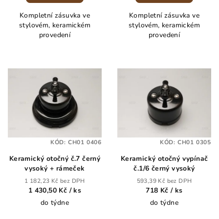
Kompletní zásuvka ve
Kompletní zásuvka ve
stylovém, keramickém
stylovém, keramickém
provedení
provedení
KÓD:
CH01 0406
KÓD:
CH01 0305
Keramický otočný č.7 černý
Keramický otočný vypínač
vysoký + rámeček
č.1/6 černý vysoký
1 182,23 Kč bez DPH
593,39 Kč bez DPH
1 430,50 Kč
/ ks
718 Kč
/ ks
do týdne
do týdne