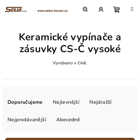
Přejít
na
obsah
Nákupn
Hledat
Přihlášení
Keramické vypínače a
košík
zásuvky CS-Č vysoké
Vyrobeno v číně.
Ř
a
Doporučujeme
Nejlevnější
Nejdražší
z
e
Nejprodávanější
Abecedně
n
í