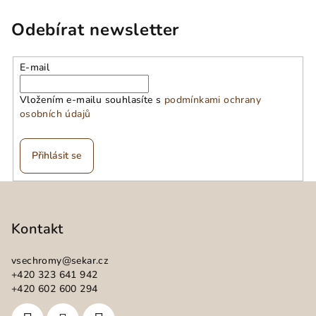
l
á
Odebírat newsletter
d
a
E-mail
c
í
Vložením e-mailu souhlasíte s
podmínkami ochrany
p
osobních údajů
r
v
k
Přihlásit se
y
v
Z
ý
á
p
p
Kontakt
i
a
s
vsechromy
@
sekar.cz
u
t
+420 323 641 942
í
+420 602 600 294