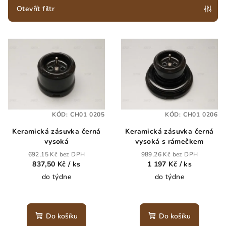
p
Otevřít filtr
r
V
o
ý
d
p
u
i
k
s
t
p
ů
KÓD:
CH01 0205
KÓD:
CH01 0206
r
Keramická zásuvka černá
Keramická zásuvka černá
o
vysoká
vysoká s rámečkem
d
692,15 Kč bez DPH
989,26 Kč bez DPH
u
837,50 Kč
/ ks
1 197 Kč
/ ks
k
do týdne
do týdne
t
ů
Do košíku
Do košíku