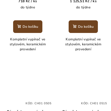
718 Kč
/ ks
1 125,51 Kč
/ ks
do týdne
do týdne
Do košíku
Do košíku
Kompletní vypínač ve
Kompletní vypínač ve
stylovém, keramickém
stylovém, keramickém
provedení
provedení
KÓD:
CH01 0505
KÓD:
CH01 0515